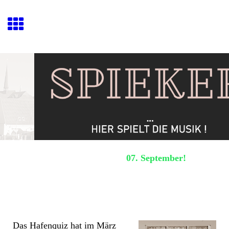
Hafenquiz E
ckernförde
Nächstes Hafenquiz:
07. September!
Der Spieker
Das Hafenquiz hat im März