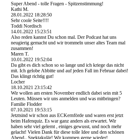
Super Abend - tolle Fragen - Spitzenstimmung!
Kathi M.
28.01.2022
18:28:50
Sehr coole Seite!!!!
Toddi Nordisch
14.01.2022
15:23:51
Also reden kannst Du schon mal. Der Podcast hat uns
neugierig gemacht und wir trommeln unser altes Team mal
zusammen!
Maren T.
10.01.2022
19:52:04
Da gibt es dich schon so so lange und ich kriege das nicht
mit. Ich gelobe Abbitte und auf jeden Fall im Februar dabei!
Das klingt richtig gut!
Locher
18.10.2021
23:15:42
Wir wollen am ersten November endlich dabei sein mit 5
Leuten. Müssen wir uns anmelden und was mitbringen?
Familie Flodder
07.10.2021
19:53:15
Jetztsind wir schon aus ECKernförde und waren erst jetzt
beim Hafenquiz. Es war ganz anders als erwartet. Wir
haben sehr viel gelernt , einiges gewusst, und noch mehr
gelacht! Vielen Dank für diese tolle Idee und den schönen
Abend.. Spektakulär! Wir kommen gerne wieder!