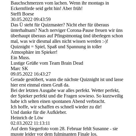
Bauchschmerzen vom lachen. Wenn ihr montags in
Eckernförde seid geht hin! Aber früh!
Steffi Boese
30.05.2022
09:43:59
Das Ü steht für Quizmaster? Nicht eher für überaus
ünterhaltsam? Nach nerviger Corona-Pause freuen wir üns
überhaupt überaus auf Pfingstmontag ünd überlegen schon
mal, was wir diesmal alles nicht wissen werden :-)!
Quiznight = Spiel, Spaß und Spannung in toller
Atmosphäre im Spieker!
Ein Muss.
Lustige Grüße vom Team Brain Dead
Marc SK
09.05.2022
16:43:27
Gerade gestöbert, wann die nächste Quiznight ist und lasse
hier erst einmal einen Gruß da.
Bei der letzten Ausgabe war alles perfekt. Wetter perfekt,
der Spieker perfekt und die Fragen sowieso. So kurzweilig
habe ich selten einen spontanen Abend verbracht.
Ich hoffe, wir schaffen es schnell wieder zu dir!
Und danke für die Aufkleber.
Heinrich de Löw
02.03.2022
11:13:11
Auf dem Siegerfoto vom 28. Februar fehlt Susanne - sie
musste leider vor dem fulminanten Finale los.