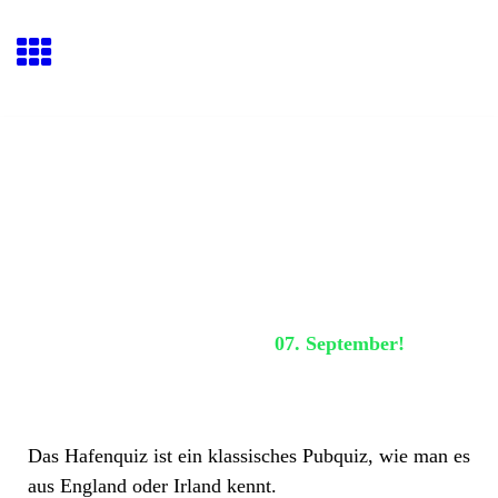
Hafenquiz E
ckernförde
Nächstes Hafenquiz:
07. September!
Der Abend
Das Hafenquiz ist ein klassisches Pubquiz, wie man es
aus England oder Irland kennt.