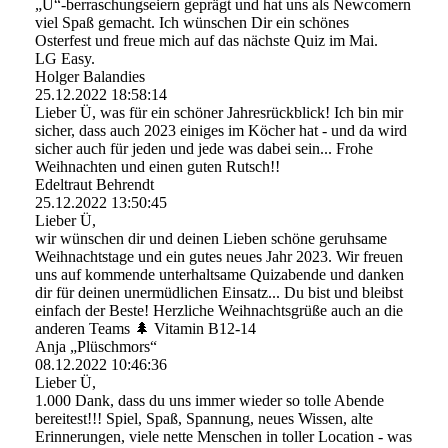
„Ü“-berraschungseiern geprägt und hat uns als Newcomern
viel Spaß gemacht. Ich wünschen Dir ein schönes
Osterfest und freue mich auf das nächste Quiz im Mai.
LG Easy.
Holger Balandies
25.12.2022
18:58:14
Lieber Ü, was für ein schöner Jahresrückblick! Ich bin mir
sicher, dass auch 2023 einiges im Köcher hat - und da wird
sicher auch für jeden und jede was dabei sein... Frohe
Weihnachten und einen guten Rutsch!!
Edeltraut Behrendt
25.12.2022
13:50:45
Lieber Ü,
wir wünschen dir und deinen Lieben schöne geruhsame
Weihnachtstage und ein gutes neues Jahr 2023. Wir freuen
uns auf kommende unterhaltsame Quizabende und danken
dir für deinen unermüdlichen Einsatz... Du bist und bleibst
einfach der Beste! Herzliche Weihnachtsgrüße auch an die
anderen Teams 🌲 Vitamin B12-14
Anja „Plüschmors“
08.12.2022
10:46:36
Lieber Ü,
1.000 Dank, dass du uns immer wieder so tolle Abende
bereitest!!! Spiel, Spaß, Spannung, neues Wissen, alte
Erinnerungen, viele nette Menschen in toller Location - was