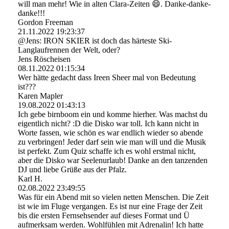
will man mehr! Wie in alten Clara-Zeiten 😄. Danke-danke-
danke!!!
Gordon Freeman
21.11.2022
19:23:37
@Jens: IRON SKIER ist doch das härteste Ski-
Langlaufrennen der Welt, oder?
Jens Röscheisen
08.11.2022
01:15:34
Wer hätte gedacht dass Ireen Sheer mal von Bedeutung
ist???
Karen Mapler
19.08.2022
01:43:13
Ich gebe birnboom ein und komme hierher. Was machst du
eigentlich nicht? :D die Disko war toll. Ich kann nicht in
Worte fassen, wie schön es war endlich wieder so abende
zu verbringen! Jeder darf sein wie man will und die Musik
ist perfekt. Zum Quiz schaffe ich es wohl erstmal nicht,
aber die Disko war Seelenurlaub! Danke an den tanzenden
DJ und liebe Grüße aus der Pfalz.
Karl H.
02.08.2022
23:49:55
Was für ein Abend mit so vielen netten Menschen. Die Zeit
ist wie im Fluge vergangen. Es ist nur eine Frage der Zeit
bis die ersten Fernsehsender auf dieses Format und Ü
aufmerksam werden. Wohlfühlen mit Adrenalin! Ich hatte