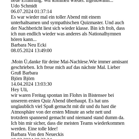
neue Erfahrung. Wir kommen wieder. Irgendwann...
Udo Schmidt
06.07.2024
01:37:14
Es war wieder mal ein toller Abend mit einem
unterhaltsamen und sympathischen Quizmaster. Und auch
der Nachbericht liest sich wieder klasse. Bin ich froh, dass
ich nun endlich wieder was anderes als Nationalhymnen
hören kann...
Barbara Neu Ecki
08.05.2024
13:49:00
.Moin Ü,danke für deine Mai-Nachlese.Wie immer amüsant
geschrieben. Ich freue mich auf das nächste Mal. Lieber
Gruß Barbara
Björn Björn
14.04.2024
13:03:30
Hey Uli,
wir waren Freitag spontan im Flohrs in Bistensee bei
unserem ersten Quiz Abend überhaupt. Es hat uns
unglaublich viel Spaß gemacht mit dir und du hast die
Atmosphäre von der ersten Minute an sehr nett und
trotzdem spannend gemacht und niemand stand dumm da.
Ich bin mir sicher, dass die meisten Teams wiederkommen
werden. Eine tolle Idee!
Barbara Von den Neueckis