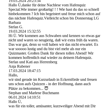
19.03.2024
20:23:34
Hallo Ü,danke für deine Nachlese vom Hafenquiz
Special.Wie immer großartig! ! ! Wie hast du das so schnell
hinbekommen ? Ich bin begeistert und freue mich schon auf
das nächste Hafenquiz.Vielleicht schon bis Donnerstag LG
Barbara
Stefan G.
19.03.2024
15:32:55
Hi Ü. Wir kommen aus Schwaben und kennen so etwas gar
nicht und waren so neugierig, daß wir extra früh da waren.
Das war gut, denn so voll haben wir das nicht erwartet. Es
war sooooo lustig und du bist viel mehr als nur ein
Quizmaster. Großen Dank für diesen tollen Abend! Wir
kommen hoffentlich mal wieder zu deinem Hafenquiz.
Stefan und Kati aus Herrenberg
Anja Rubener
17.03.2024
18:47:15
Hallo,
wir sind gerade im Kurzurlaub in Eckernförde und freuen
uns schon aufs Quizzen - in der Hoffnung, dann auch
Plätze zu bekommen... 😇
Stephan und Marlene Buchmann
06.01.2024
14:10:51
Hallo Ü,
was für ein toller, amüsanter, kurzweiliger Abend mit Dir