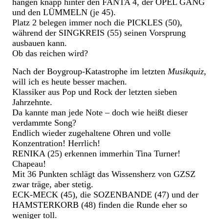
hängen knapp hinter den FANTA 4, der OPEL GÄNG
und den LÜMMELN (je 45).
Platz 2 belegen immer noch die PICKLES (50),
während der SINGKREIS (55) seinen Vorsprung
ausbauen kann.
Ob das reichen wird?
Nach der Boygroup-Katastrophe im letzten
Musikquiz
,
will ich es heute besser machen.
Klassiker aus Pop und Rock der letzten sieben
Jahrzehnte.
Da kannte man jede Note – doch wie heißt dieser
verdammte Song?
Endlich wieder zugehaltene Ohren und volle
Konzentration! Herrlich!
RENIKA (25) erkennen immerhin Tina Turner!
Chapeau!
Mit 36 Punkten schlägt das Wissensherz von GZSZ
zwar träge, aber stetig.
ECK-MECK (45), die SOZENBANDE (47) und der
HAMSTERKORB (48) finden die Runde eher so
weniger toll.