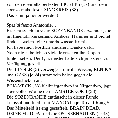
von den ebenfalls perfekten PICKLES (37) und dem
ebenso makellosen SINGKREIS (38).
Das kann ja heiter werden!
Spezialthema
Anatomie…
Hier muss ich kurz die SOZENBANDE erwähnen, die
im Innenohr kurzerhand Amboss, Hammer und Sichel
findet – welch feine unterbewusste Komik.
Ich habe mich köstlich amüsiert. Danke dafür!
Noch nie habe ich so viele Menschen ihr Rippen
fühlen sehen. Der Quizmaster hätte sich ja tastend zur
Verfügung gestellt…
Die LINNER (5) verweigern mir ihr Wissen, RENIKA
und GZSZ (je 24) strampeln beide gegen die
Wissenslücken an.
ECK-MECK (33) bleibt irgendwo im Nirgendwo, jagt
aber voller Wonne den HAMSTERKORB (38).
Die SOZENBANDE enttäuscht in dieser Runde
kolossal und bleibt mit MANOAH (je 40) auf Rang 9.
Das Mittelfeld ist eng gestaffelt. BRAIN DEAD,
DEINE MUDDA! und die OSTSEENAUTEN (je 43)