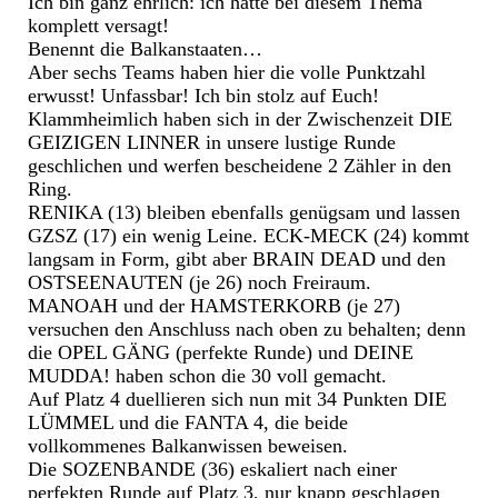
Ich bin ganz ehrlich: ich hätte bei diesem Thema
komplett versagt!
Benennt die Balkanstaaten…
Aber sechs Teams haben hier die volle Punktzahl
erwusst! Unfassbar! Ich bin stolz auf Euch!
Klammheimlich haben sich in der Zwischenzeit DIE
GEIZIGEN LINNER in unsere lustige Runde
geschlichen und werfen bescheidene 2 Zähler in den
Ring.
RENIKA (13) bleiben ebenfalls genügsam und lassen
GZSZ (17) ein wenig Leine. ECK-MECK (24) kommt
langsam in Form, gibt aber BRAIN DEAD und den
OSTSEENAUTEN (je 26) noch Freiraum.
MANOAH und der HAMSTERKORB (je 27)
versuchen den Anschluss nach oben zu behalten; denn
die OPEL GÄNG (perfekte Runde) und DEINE
MUDDA! haben schon die 30 voll gemacht.
Auf Platz 4 duellieren sich nun mit 34 Punkten DIE
LÜMMEL und die FANTA 4, die beide
vollkommenes Balkanwissen beweisen.
Die SOZENBANDE (36) eskaliert nach einer
perfekten Runde auf Platz 3, nur knapp geschlagen