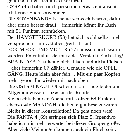
geht noch mehr beim nächsten Mal!
GZSZ (45) haben mich persönlich etwas enttäuscht –
ich kenne Euch souveräner.
Die SOZENBANDE ist heute schwach besetzt, dafür
aber umso besser drauf – immerhin könnt Ihr Euch
mit 51 Punkten schmücken.
Der HAMSTERKORB (53) hat sich wohl selbst mehr
versprochen – im Oktober greift Ihr an!
ECK-MECK UND MEEHR (57) müssen noch warm
werden. Potential ist definitiv da. Verstärkt Euch klug!
BRAIN DEAD ist heute nicht Fisch und nicht Fleisch
– aber immerhin 67 Zähler. Genauso wie die OPEL
GÄNG. Heute klein aber fein… Mit ein paar Köpfen
mehr gehört Ihr wieder mit nach oben!
Die OSTSEENAUTEN scheitern am Ende leider am
Allgemeinwissen – bzw. an der Runde.
Sie beschließen den Abend mit stolzen 68 Punkten –
ebenso wie MANOAH, die heute gut besetzt waren.
Bleibt in dieser Konstellation! Da geht noch was!
Die FANTA 4 (69) erringen sich Platz 5. Irgendwo
habe ich mir mehr erwartet bei dieser Gruppengröße.
Aber viele Meinungen können auch ein Fluch sein.