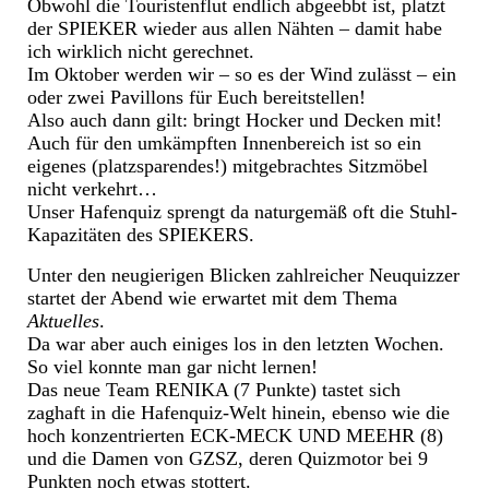
Obwohl die Touristenflut endlich abgeebbt ist, platzt
der SPIEKER wieder aus allen Nähten – damit habe
ich wirklich nicht gerechnet.
Im Oktober werden wir – so es der Wind zulässt – ein
oder zwei Pavillons für Euch bereitstellen!
Also auch dann gilt: bringt Hocker und Decken mit!
Auch für den umkämpften Innenbereich ist so ein
eigenes (platzsparendes!) mitgebrachtes Sitzmöbel
nicht verkehrt…
Unser Hafenquiz sprengt da naturgemäß oft die Stuhl-
Kapazitäten des SPIEKERS.
Unter den neugierigen Blicken zahlreicher Neuquizzer
startet der Abend wie erwartet mit dem Thema
Aktuelles
.
Da war aber auch einiges los in den letzten Wochen.
So viel konnte man gar nicht lernen!
Das neue Team RENIKA (7 Punkte) tastet sich
zaghaft in die Hafenquiz-Welt hinein, ebenso wie die
hoch konzentrierten ECK-MECK UND MEEHR (8)
und die Damen von GZSZ, deren Quizmotor bei 9
Punkten noch etwas stottert.