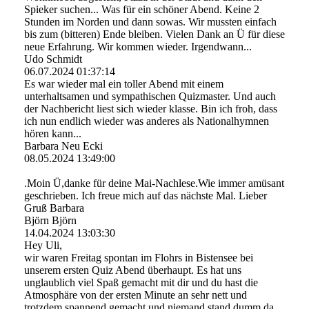
Spieker suchen... Was für ein schöner Abend. Keine 2
Stunden im Norden und dann sowas. Wir mussten einfach
bis zum (bitteren) Ende bleiben. Vielen Dank an Ü für diese
neue Erfahrung. Wir kommen wieder. Irgendwann...
Udo Schmidt
06.07.2024
01:37:14
Es war wieder mal ein toller Abend mit einem
unterhaltsamen und sympathischen Quizmaster. Und auch
der Nachbericht liest sich wieder klasse. Bin ich froh, dass
ich nun endlich wieder was anderes als Nationalhymnen
hören kann...
Barbara Neu Ecki
08.05.2024
13:49:00
.Moin Ü,danke für deine Mai-Nachlese.Wie immer amüsant
geschrieben. Ich freue mich auf das nächste Mal. Lieber
Gruß Barbara
Björn Björn
14.04.2024
13:03:30
Hey Uli,
wir waren Freitag spontan im Flohrs in Bistensee bei
unserem ersten Quiz Abend überhaupt. Es hat uns
unglaublich viel Spaß gemacht mit dir und du hast die
Atmosphäre von der ersten Minute an sehr nett und
trotzdem spannend gemacht und niemand stand dumm da.