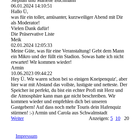
Stephan und Marlene Buchmann
06.01.2024
14:10:51
Hallo Ü,
was für ein toller, amüsanter, kurzweiliger Abend mit Dir
als Moderator!
Vielen Dank dafür!
Die Präservative Liste
Meik
02.01.2024
12:05:33
Meine Güte, was für eine Veranstaltung! Gebt dem Mann
ein Mikro und der füllt ein Stadion. Sowas hatte ich nicht
erwartet! Wir kommen wieder!
Armin
10.06.2023
09:44:22
Hey Ü. Wir waren schon bei so einigen Kneipenquiz', aber
hier war mit Abstand das vollste, lustigste und netteste. Der
Speicher ist perfekt, du bist ein echter Profi mit Herz und
die Atmosphäre kann man gar nicht beschreiben. Wir
kommen wieder und empfehlen dich bei unseren
Gastgebern! Auf dass noch mehr Touris dein Hafenquiz
stürmen! :-) Armin und Carola aus Schwalmstadt
Weiter
Anzeigen:
5
10
20
Impressum