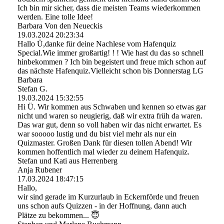
Ich bin mir sicher, dass die meisten Teams wiederkommen
werden. Eine tolle Idee!
Barbara Von den Neueckis
19.03.2024
20:23:34
Hallo Ü,danke für deine Nachlese vom Hafenquiz
Special.Wie immer großartig! ! ! Wie hast du das so schnell
hinbekommen ? Ich bin begeistert und freue mich schon auf
das nächste Hafenquiz.Vielleicht schon bis Donnerstag LG
Barbara
Stefan G.
19.03.2024
15:32:55
Hi Ü. Wir kommen aus Schwaben und kennen so etwas gar
nicht und waren so neugierig, daß wir extra früh da waren.
Das war gut, denn so voll haben wir das nicht erwartet. Es
war sooooo lustig und du bist viel mehr als nur ein
Quizmaster. Großen Dank für diesen tollen Abend! Wir
kommen hoffentlich mal wieder zu deinem Hafenquiz.
Stefan und Kati aus Herrenberg
Anja Rubener
17.03.2024
18:47:15
Hallo,
wir sind gerade im Kurzurlaub in Eckernförde und freuen
uns schon aufs Quizzen - in der Hoffnung, dann auch
Plätze zu bekommen... 😇