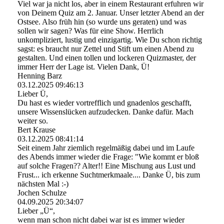
Viel war ja nicht los, aber in einem Restaurant erfuhren wir
von Deinem Quiz am 2. Januar. Unser letzter Abend an der
Ostsee. Also früh hin (so wurde uns geraten) und was
sollen wir sagen? Was für eine Show. Herrlich
unkompliziert, lustig und einzigartig. Wie Du schon richtig
sagst: es braucht nur Zettel und Stift um einen Abend zu
gestalten. Und einen tollen und lockeren Quizmaster, der
immer Herr der Lage ist. Vielen Dank, Ü!
Henning Barz
03.12.2025
09:46:13
Lieber Ü,
Du hast es wieder vortrefflich und gnadenlos geschafft,
unsere Wissenslücken aufzudecken. Danke dafür. Mach
weiter so.
Bert Krause
03.12.2025
08:41:14
Seit einem Jahr ziemlich regelmäßig dabei und im Laufe
des Abends immer wieder die Frage: "Wie kommt er bloß
auf solche Fragen?? Alter!! Eine Mischung aus Lust und
Frust... ich erkenne Suchtmerkmaale.... Danke Ü, bis zum
nächsten Mal :-)
Jochen Schulze
04.09.2025
20:34:07
Lieber „Ü“,
wenn man schon nicht dabei war ist es immer wieder