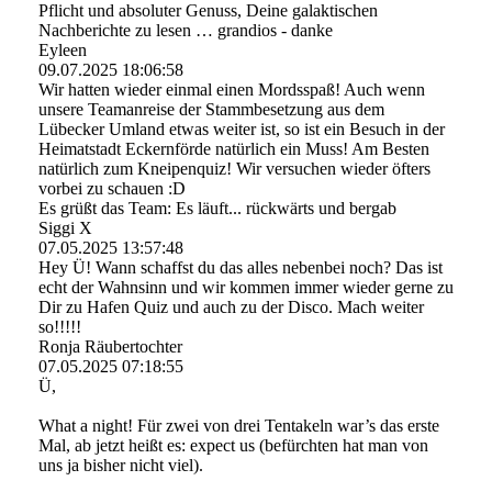
Pflicht und absoluter Genuss, Deine galaktischen
Nachberichte zu lesen … grandios - danke
Eyleen
09.07.2025
18:06:58
Wir hatten wieder einmal einen Mordsspaß! Auch wenn
unsere Teamanreise der Stammbesetzung aus dem
Lübecker Umland etwas weiter ist, so ist ein Besuch in der
Heimatstadt Eckernförde natürlich ein Muss! Am Besten
natürlich zum Kneipenquiz! Wir versuchen wieder öfters
vorbei zu schauen :D
Es grüßt das Team: Es läuft... rückwärts und bergab
Siggi X
07.05.2025
13:57:48
Hey Ü! Wann schaffst du das alles nebenbei noch? Das ist
echt der Wahnsinn und wir kommen immer wieder gerne zu
Dir zu Hafen Quiz und auch zu der Disco. Mach weiter
so!!!!!
Ronja Räubertochter
07.05.2025
07:18:55
Ü,
What a night! Für zwei von drei Tentakeln war’s das erste
Mal, ab jetzt heißt es: expect us (befürchten hat man von
uns ja bisher nicht viel).