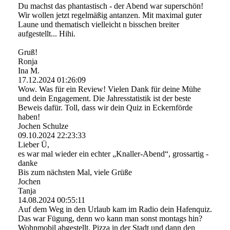
Du machst das phantastisch - der Abend war superschön!
Wir wollen jetzt regelmäßig antanzen. Mit maximal guter
Laune und thematisch vielleicht n bisschen breiter
aufgestellt... Hihi.
Gruß!
Ronja
Ina M.
17.12.2024
01:26:09
Wow. Was für ein Review! Vielen Dank für deine Mühe
und dein Engagement. Die Jahresstatistik ist der beste
Beweis dafür. Toll, dass wir dein Quiz in Eckernförde
haben!
Jochen Schulze
09.10.2024
22:23:33
Lieber Ü,
es war mal wieder ein echter „Knaller-Abend“, grossartig -
danke
Bis zum nächsten Mal, viele Grüße
Jochen
Tanja
14.08.2024
00:55:11
Auf dem Weg in den Urlaub kam im Radio dein Hafenquiz.
Das war Fügung, denn wo kann man sonst montags hin?
Wohnmobil abgestellt, Pizza in der Stadt und dann den