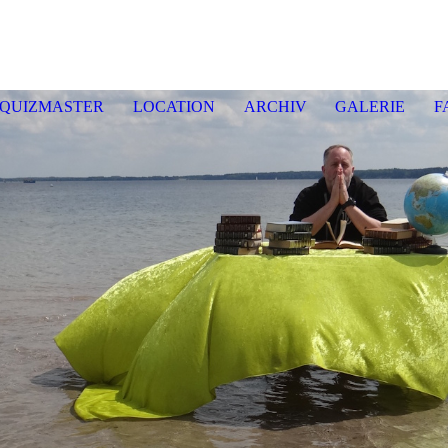
enquiz E
ckernf
QUIZMASTER
LOCATION
ARCHIV
GALERIE
F