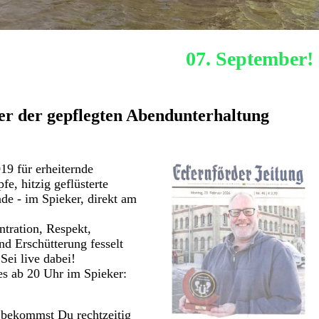
Nächstes Hafenquiz:
07. September!
r der gepflegten Abendunterhaltung
19 für erheiternde
e, hitzig geflüsterte
e - im Spieker, direkt am
tration, Respekt,
nd Erschütterung fesselt
Sei live dabei!
es ab 20 Uhr im Spieker:
 bekommst Du rechtzeitig