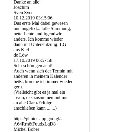
Danke an alle!
Joachim
Sven Sven
10.12.2019
03:15:06
Das erste Mal dabei gewesen
und angefixt... tolle Stimmung,
nette Leute und irgendwie
anders. Ich komme wieder,
dann mit Unterstützung! LG
aus Kiel
de Löw
17.10.2019
06:57:58
Sehr schön gemacht!
Auch wenn sich der Termin mit
anderen in meinem Kalender
beißt, komme ich immer wieder
gern.
(Vielleicht gibt es ja mal ein
Team, das zusammen mit mir
an alte Clara-Erfolge
anschließen kann .......)
https:­//­photos.­app.­goo.­gl/­
A64Rrn6tFuudxLqD8
Michel Bober