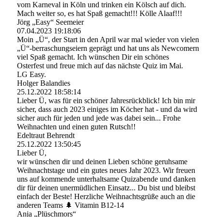
vom Karneval in Köln und trinken ein Kölsch auf dich.
Mach weiter so, es hat Spaß gemacht!!! Kölle Alaaf!!!
Jörg „Easy“ Seemeier
07.04.2023
19:18:06
Moin „Ü“, der Start in den April war mal wieder von vielen
„Ü“-berraschungseiern geprägt und hat uns als Newcomern
viel Spaß gemacht. Ich wünschen Dir ein schönes
Osterfest und freue mich auf das nächste Quiz im Mai.
LG Easy.
Holger Balandies
25.12.2022
18:58:14
Lieber Ü, was für ein schöner Jahresrückblick! Ich bin mir
sicher, dass auch 2023 einiges im Köcher hat - und da wird
sicher auch für jeden und jede was dabei sein... Frohe
Weihnachten und einen guten Rutsch!!
Edeltraut Behrendt
25.12.2022
13:50:45
Lieber Ü,
wir wünschen dir und deinen Lieben schöne geruhsame
Weihnachtstage und ein gutes neues Jahr 2023. Wir freuen
uns auf kommende unterhaltsame Quizabende und danken
dir für deinen unermüdlichen Einsatz... Du bist und bleibst
einfach der Beste! Herzliche Weihnachtsgrüße auch an die
anderen Teams 🌲 Vitamin B12-14
Anja „Plüschmors“