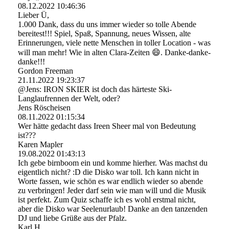
08.12.2022
10:46:36
Lieber Ü,
1.000 Dank, dass du uns immer wieder so tolle Abende
bereitest!!! Spiel, Spaß, Spannung, neues Wissen, alte
Erinnerungen, viele nette Menschen in toller Location - was
will man mehr! Wie in alten Clara-Zeiten 😄. Danke-danke-
danke!!!
Gordon Freeman
21.11.2022
19:23:37
@Jens: IRON SKIER ist doch das härteste Ski-
Langlaufrennen der Welt, oder?
Jens Röscheisen
08.11.2022
01:15:34
Wer hätte gedacht dass Ireen Sheer mal von Bedeutung
ist???
Karen Mapler
19.08.2022
01:43:13
Ich gebe birnboom ein und komme hierher. Was machst du
eigentlich nicht? :D die Disko war toll. Ich kann nicht in
Worte fassen, wie schön es war endlich wieder so abende
zu verbringen! Jeder darf sein wie man will und die Musik
ist perfekt. Zum Quiz schaffe ich es wohl erstmal nicht,
aber die Disko war Seelenurlaub! Danke an den tanzenden
DJ und liebe Grüße aus der Pfalz.
Karl H.