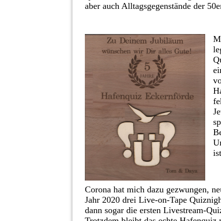
aber auch
Alltagsgegenstände der 50e
Me
le
Qu
ei
vo
Ha
fe
Je
sp
Be
Un
is
Corona hat mich dazu gezwungen, neu
Jahr 2020 drei Live-on-Tape Quiznig
dann sogar die ersten Livestream-Qui
Trotzdem bleibt das echte Hafenquiz 