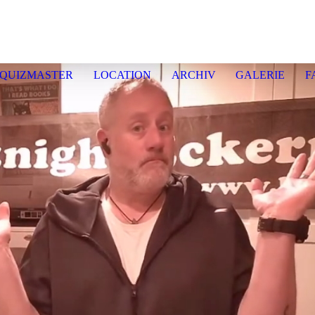
enquiz E
ckernf
QUIZMASTER
LOCATION
ARCHIV
GALERIE
F