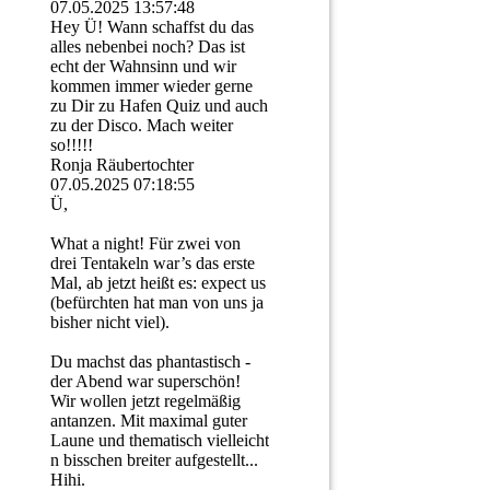
07.05.2025
13:57:48
Hey Ü! Wann schaffst du das
alles nebenbei noch? Das ist
echt der Wahnsinn und wir
kommen immer wieder gerne
zu Dir zu Hafen Quiz und auch
zu der Disco. Mach weiter
so!!!!!
Ronja Räubertochter
07.05.2025
07:18:55
Ü,
What a night! Für zwei von
drei Tentakeln war’s das erste
Mal, ab jetzt heißt es: expect us
(befürchten hat man von uns ja
bisher nicht viel).
Du machst das phantastisch -
der Abend war superschön!
Wir wollen jetzt regelmäßig
antanzen. Mit maximal guter
Laune und thematisch vielleicht
n bisschen breiter aufgestellt...
Hihi.