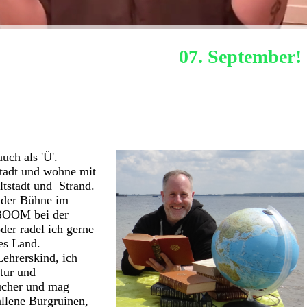
Nächstes Hafenquiz:
07. September!
uch als 'Ü'.
Stadt und wohne mit
tstadt und Strand.
f der Bühne im
NBOOM bei der
der radel ich gerne
es Land.
Lehrerskind, ich
tur und
Bücher und mag
allene Burgruinen,