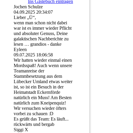
Ins Gästebuch eintragen
Jochen Schulze
04.09.2025
20:34:07
Lieber „Ü“,
wenn man schon nicht dabei
war ist es immer wieder Pflicht
und absoluter Genuss, Deine
galaktischen Nachberichte zu
lesen … grandios - danke
Eyleen
09.07.2025
18:06:58
Wir hatten wieder einmal einen
Mordsspaß! Auch wenn unsere
Teamanreise der
Stammbesetzung aus dem
Lübecker Umland etwas weiter
ist, so ist ein Besuch in der
Heimatstadt Eckernförde
natürlich ein Muss! Am Besten
natürlich zum Kneipenquiz!
Wir versuchen wieder öfters
vorbei zu schauen :D
Es grüßt das Team: Es läuft...
rückwärts und bergab
Siggi X