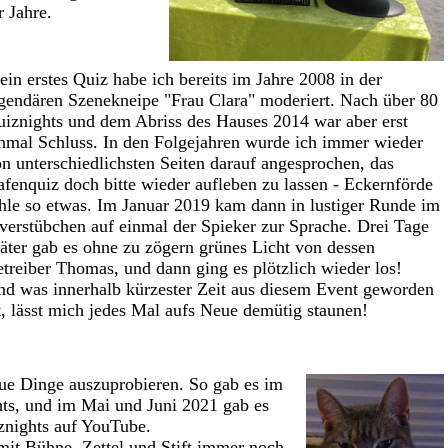
r Jahre
.
in erstes Quiz habe ich bereits im Jahre 2008 in der
gendären Szenekneipe "Frau Clara" moderiert. Nach über 80
iznights und dem Abriss des Hauses 2014 war aber erst
nmal Schluss. In den Folgejahren wurde ich immer wieder
n unterschiedlichsten Seiten darauf angesprochen, das
fenquiz doch bitte wieder aufleben zu lassen - Eckernförde
hle so etwas. Im Januar 2019 kam dann in lustiger Runde im
verstübchen auf einmal der Spieker zur Sprache. Drei Tage
äter gab es ohne zu zögern grünes Licht von dessen
treiber Thomas, und dann ging es plötzlich wieder los!
d was innerhalb kürzester Zeit aus diesem Event geworden
t, lässt mich jedes Mal aufs Neue demütig staunen!
e Dinge auszuprobieren. So gab es im
hts, und im Mai und Juni 2021 gab es
znights auf YouTube.
mit Bühne, Zettel und Stift immer noch