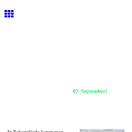
Hafenquiz E
ckernförde
Nächstes Hafenquiz:
07. September!
Hallo, mein Name
ist
Uli.