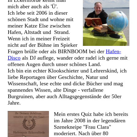
In Eckernförde kennt man
mich aber auch als 'Ü'.
Ich lebe seit 2006 in dieser
schönen Stadt und wohne mit
meiner Katze Else zwischen
Hafen, Altstadt und Strand.
Wenn ich in meiner Freizeit
nicht auf der Bühne im Spieker
Fragen brülle oder als BIRNBOOM bei der
Hafen-
Disco
als DJ auflege, wander oder radel ich gerne mit
offenen Augen durch unser schönes Land.
Ich bin ein echter Klookschieter und Lehrerskind, ich
liebe Reportagen über Geschichte, Natur und
Wissenschaft, lese echte und dicke Bücher und mag
spannendes Wissen, alte Dinge - verfallene
Burgruinen, aber auch
Alltagsgegenstände der 50er
Jahre
.
Mein erstes Quiz habe ich bereits
im Jahre 2008 in der legendären
Szenekneipe "Frau Clara"
moderiert. Nach über 80