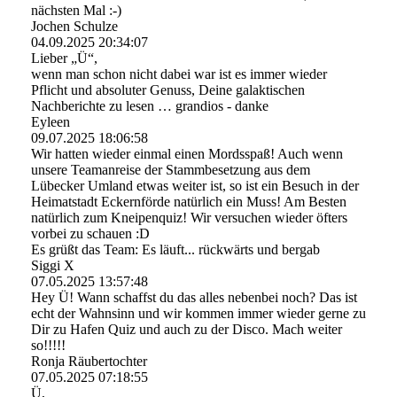
nächsten Mal :-)
Jochen Schulze
04.09.2025
20:34:07
Lieber „Ü“,
wenn man schon nicht dabei war ist es immer wieder
Pflicht und absoluter Genuss, Deine galaktischen
Nachberichte zu lesen … grandios - danke
Eyleen
09.07.2025
18:06:58
Wir hatten wieder einmal einen Mordsspaß! Auch wenn
unsere Teamanreise der Stammbesetzung aus dem
Lübecker Umland etwas weiter ist, so ist ein Besuch in der
Heimatstadt Eckernförde natürlich ein Muss! Am Besten
natürlich zum Kneipenquiz! Wir versuchen wieder öfters
vorbei zu schauen :D
Es grüßt das Team: Es läuft... rückwärts und bergab
Siggi X
07.05.2025
13:57:48
Hey Ü! Wann schaffst du das alles nebenbei noch? Das ist
echt der Wahnsinn und wir kommen immer wieder gerne zu
Dir zu Hafen Quiz und auch zu der Disco. Mach weiter
so!!!!!
Ronja Räubertochter
07.05.2025
07:18:55
Ü,