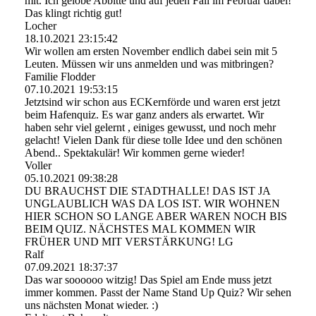
mit. Ich gelobe Abbitte und auf jeden Fall im Februar dabei!
Das klingt richtig gut!
Locher
18.10.2021
23:15:42
Wir wollen am ersten November endlich dabei sein mit 5
Leuten. Müssen wir uns anmelden und was mitbringen?
Familie Flodder
07.10.2021
19:53:15
Jetztsind wir schon aus ECKernförde und waren erst jetzt
beim Hafenquiz. Es war ganz anders als erwartet. Wir
haben sehr viel gelernt , einiges gewusst, und noch mehr
gelacht! Vielen Dank für diese tolle Idee und den schönen
Abend.. Spektakulär! Wir kommen gerne wieder!
Voller
05.10.2021
09:38:28
DU BRAUCHST DIE STADTHALLE! DAS IST JA
UNGLAUBLICH WAS DA LOS IST. WIR WOHNEN
HIER SCHON SO LANGE ABER WAREN NOCH BIS
BEIM QUIZ. NÄCHSTES MAL KOMMEN WIR
FRÜHER UND MIT VERSTÄRKUNG! LG
Ralf
07.09.2021
18:37:37
Das war soooooo witzig! Das Spiel am Ende muss jetzt
immer kommen. Passt der Name Stand Up Quiz? Wir sehen
uns nächsten Monat wieder. :)