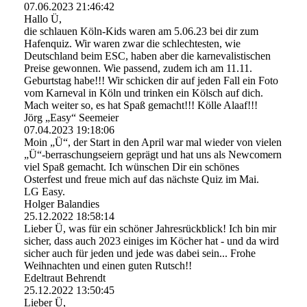
07.06.2023
21:46:42
Hallo Ü,
die schlauen Köln-Kids waren am 5.06.23 bei dir zum
Hafenquiz. Wir waren zwar die schlechtesten, wie
Deutschland beim ESC, haben aber die karnevalistischen
Preise gewonnen. Wie passend, zudem ich am 11.11.
Geburtstag habe!!! Wir schicken dir auf jeden Fall ein Foto
vom Karneval in Köln und trinken ein Kölsch auf dich.
Mach weiter so, es hat Spaß gemacht!!! Kölle Alaaf!!!
Jörg „Easy“ Seemeier
07.04.2023
19:18:06
Moin „Ü“, der Start in den April war mal wieder von vielen
„Ü“-berraschungseiern geprägt und hat uns als Newcomern
viel Spaß gemacht. Ich wünschen Dir ein schönes
Osterfest und freue mich auf das nächste Quiz im Mai.
LG Easy.
Holger Balandies
25.12.2022
18:58:14
Lieber Ü, was für ein schöner Jahresrückblick! Ich bin mir
sicher, dass auch 2023 einiges im Köcher hat - und da wird
sicher auch für jeden und jede was dabei sein... Frohe
Weihnachten und einen guten Rutsch!!
Edeltraut Behrendt
25.12.2022
13:50:45
Lieber Ü,