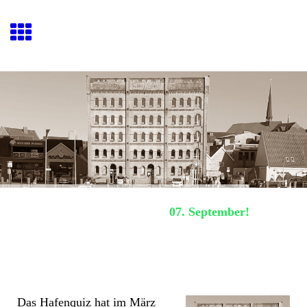
Hafenquiz E
ckernförde
Nächstes Hafenquiz:
07. September!
Der Spieker
Das Hafenquiz hat im März