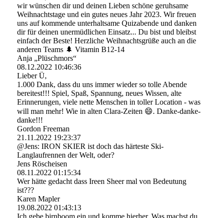
wir wünschen dir und deinen Lieben schöne geruhsame
Weihnachtstage und ein gutes neues Jahr 2023. Wir freuen
uns auf kommende unterhaltsame Quizabende und danken
dir für deinen unermüdlichen Einsatz... Du bist und bleibst
einfach der Beste! Herzliche Weihnachtsgrüße auch an die
anderen Teams 🌲 Vitamin B12-14
Anja „Plüschmors“
08.12.2022
10:46:36
Lieber Ü,
1.000 Dank, dass du uns immer wieder so tolle Abende
bereitest!!! Spiel, Spaß, Spannung, neues Wissen, alte
Erinnerungen, viele nette Menschen in toller Location - was
will man mehr! Wie in alten Clara-Zeiten 😄. Danke-danke-
danke!!!
Gordon Freeman
21.11.2022
19:23:37
@Jens: IRON SKIER ist doch das härteste Ski-
Langlaufrennen der Welt, oder?
Jens Röscheisen
08.11.2022
01:15:34
Wer hätte gedacht dass Ireen Sheer mal von Bedeutung
ist???
Karen Mapler
19.08.2022
01:43:13
Ich gebe birnboom ein und komme hierher. Was machst du