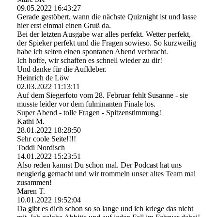
09.05.2022
16:43:27
Gerade gestöbert, wann die nächste Quiznight ist und lasse
hier erst einmal einen Gruß da.
Bei der letzten Ausgabe war alles perfekt. Wetter perfekt,
der Spieker perfekt und die Fragen sowieso. So kurzweilig
habe ich selten einen spontanen Abend verbracht.
Ich hoffe, wir schaffen es schnell wieder zu dir!
Und danke für die Aufkleber.
Heinrich de Löw
02.03.2022
11:13:11
Auf dem Siegerfoto vom 28. Februar fehlt Susanne - sie
musste leider vor dem fulminanten Finale los.
Super Abend - tolle Fragen - Spitzenstimmung!
Kathi M.
28.01.2022
18:28:50
Sehr coole Seite!!!!
Toddi Nordisch
14.01.2022
15:23:51
Also reden kannst Du schon mal. Der Podcast hat uns
neugierig gemacht und wir trommeln unser altes Team mal
zusammen!
Maren T.
10.01.2022
19:52:04
Da gibt es dich schon so so lange und ich kriege das nicht