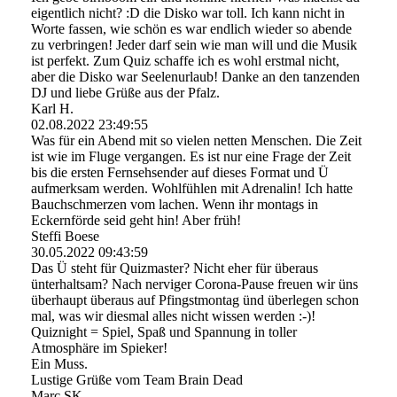
eigentlich nicht? :D die Disko war toll. Ich kann nicht in
Worte fassen, wie schön es war endlich wieder so abende
zu verbringen! Jeder darf sein wie man will und die Musik
ist perfekt. Zum Quiz schaffe ich es wohl erstmal nicht,
aber die Disko war Seelenurlaub! Danke an den tanzenden
DJ und liebe Grüße aus der Pfalz.
Karl H.
02.08.2022
23:49:55
Was für ein Abend mit so vielen netten Menschen. Die Zeit
ist wie im Fluge vergangen. Es ist nur eine Frage der Zeit
bis die ersten Fernsehsender auf dieses Format und Ü
aufmerksam werden. Wohlfühlen mit Adrenalin! Ich hatte
Bauchschmerzen vom lachen. Wenn ihr montags in
Eckernförde seid geht hin! Aber früh!
Steffi Boese
30.05.2022
09:43:59
Das Ü steht für Quizmaster? Nicht eher für überaus
ünterhaltsam? Nach nerviger Corona-Pause freuen wir üns
überhaupt überaus auf Pfingstmontag ünd überlegen schon
mal, was wir diesmal alles nicht wissen werden :-)!
Quiznight = Spiel, Spaß und Spannung in toller
Atmosphäre im Spieker!
Ein Muss.
Lustige Grüße vom Team Brain Dead
Marc SK