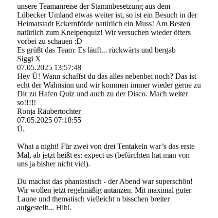
unsere Teamanreise der Stammbesetzung aus dem
Lübecker Umland etwas weiter ist, so ist ein Besuch in der
Heimatstadt Eckernförde natürlich ein Muss! Am Besten
natürlich zum Kneipenquiz! Wir versuchen wieder öfters
vorbei zu schauen :D
Es grüßt das Team: Es läuft... rückwärts und bergab
Siggi X
07.05.2025
13:57:48
Hey Ü! Wann schaffst du das alles nebenbei noch? Das ist
echt der Wahnsinn und wir kommen immer wieder gerne zu
Dir zu Hafen Quiz und auch zu der Disco. Mach weiter
so!!!!!
Ronja Räubertochter
07.05.2025
07:18:55
Ü,
What a night! Für zwei von drei Tentakeln war’s das erste
Mal, ab jetzt heißt es: expect us (befürchten hat man von
uns ja bisher nicht viel).
Du machst das phantastisch - der Abend war superschön!
Wir wollen jetzt regelmäßig antanzen. Mit maximal guter
Laune und thematisch vielleicht n bisschen breiter
aufgestellt... Hihi.