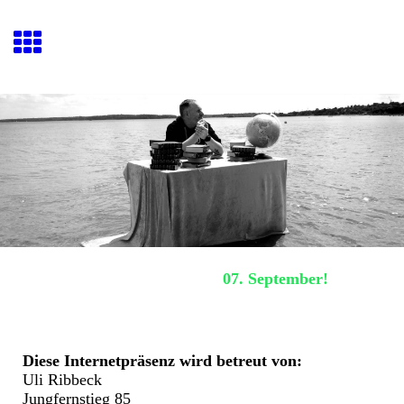
Hafenquiz E
ckernförde
Nächstes Hafenquiz:
07. September!
Impressum
Diese Internetpräsenz wird betreut von:
Uli Ribbeck
Jungfernstieg 85