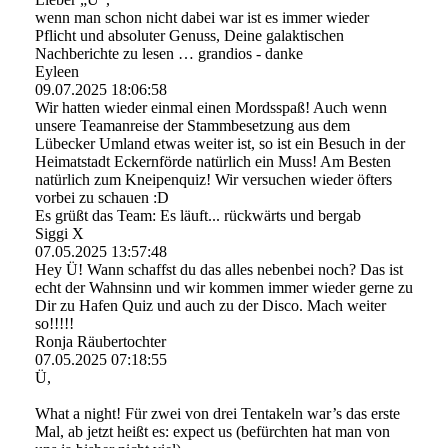
wenn man schon nicht dabei war ist es immer wieder
Pflicht und absoluter Genuss, Deine galaktischen
Nachberichte zu lesen … grandios - danke
Eyleen
09.07.2025
18:06:58
Wir hatten wieder einmal einen Mordsspaß! Auch wenn
unsere Teamanreise der Stammbesetzung aus dem
Lübecker Umland etwas weiter ist, so ist ein Besuch in der
Heimatstadt Eckernförde natürlich ein Muss! Am Besten
natürlich zum Kneipenquiz! Wir versuchen wieder öfters
vorbei zu schauen :D
Es grüßt das Team: Es läuft... rückwärts und bergab
Siggi X
07.05.2025
13:57:48
Hey Ü! Wann schaffst du das alles nebenbei noch? Das ist
echt der Wahnsinn und wir kommen immer wieder gerne zu
Dir zu Hafen Quiz und auch zu der Disco. Mach weiter
so!!!!!
Ronja Räubertochter
07.05.2025
07:18:55
Ü,
What a night! Für zwei von drei Tentakeln war’s das erste
Mal, ab jetzt heißt es: expect us (befürchten hat man von