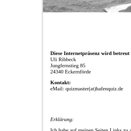
Impressum
Diese Internetpräsenz wird betreut
Uli Ribbeck
Jungfernstieg 85
24340 Eckernförde
Kontakt:
eMail: quizmaster(at)hafenquiz.de
Erklärung:
Ich habe auf meinen Seiten Links zu a