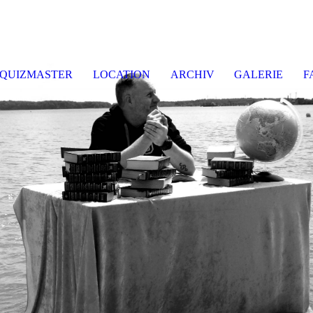
enquiz E
ckernf
QUIZMASTER
LOCATION
ARCHIV
GALERIE
F