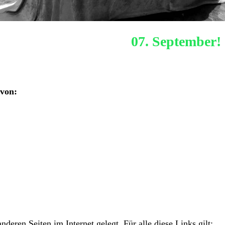
Nächstes Hafenquiz:
07. September!
 von:
nderen Seiten im Internet gelegt. Für alle diese Links gilt: