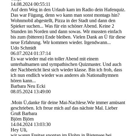
14.08.2024
00:55:11
Auf dem Weg in den Urlaub kam im Radio dein Hafenquiz.
Das war Fügung, denn wo kann man sonst montags hin?
Wohnmobil abgestellt, Pizza in der Stadt und dann den
Spieker suchen... Was für ein schöner Abend. Keine 2
Stunden im Norden und dann sowas. Wir mussten einfach
bis zum (bitteren) Ende bleiben. Vielen Dank an Ü für diese
neue Erfahrung. Wir kommen wieder. Irgendwann...
Udo Schmidt
06.07.2024
01:37:14
Es war wieder mal ein toller Abend mit einem
unterhaltsamen und sympathischen Quizmaster. Und auch
der Nachbericht liest sich wieder klasse. Bin ich froh, dass
ich nun endlich wieder was anderes als Nationalhymnen
hören kann...
Barbara Neu Ecki
08.05.2024
13:49:00
.Moin Ü,danke für deine Mai-Nachlese.Wie immer amüsant
geschrieben. Ich freue mich auf das nächste Mal. Lieber
Gruß Barbara
Björn Björn
14.04.2024
13:03:30
Hey Uli,
wir waren Freitag spontan im Flohrs in Bistensee bei