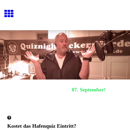
Hafenquiz E
ckernförde
Nächstes Hafenquiz:
07. September!
Häufig gestellte Fragen
Kostet das Hafenquiz Eintritt?