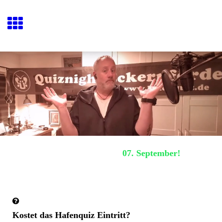
Hafenquiz E
ckernförde
Nächstes Hafenquiz:
07. September!
Häufig gestellte Fragen
Kostet das Hafenquiz Eintritt?