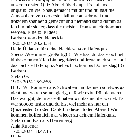
unserem ersten Quiz Abend überhaupt. Es hat uns
unglaublich viel Spaß gemacht mit dir und du hast die
Atmosphäre von der ersten Minute an sehr nett und
trotzdem spannend gemacht und niemand stand dumm da.
Ich bin mir sicher, dass die meisten Teams wiederkommen
werden. Eine tolle Idee!
Barbara Von den Neueckis
19.03.2024
20:23:34
Hallo Ü,danke für deine Nachlese vom Hafenquiz
Special.Wie immer großartig! ! ! Wie hast du das so schnell
hinbekommen ? Ich bin begeistert und freue mich schon auf
das nächste Hafenquiz.Vielleicht schon bis Donnerstag LG
Barbara
Stefan G.
19.03.2024
15:32:55
Hi Ü. Wir kommen aus Schwaben und kennen so etwas gar
nicht und waren so neugierig, daß wir extra früh da waren.
Das war gut, denn so voll haben wir das nicht erwartet. Es
war sooooo lustig und du bist viel mehr als nur ein
Quizmaster. Großen Dank für diesen tollen Abend! Wir
kommen hoffentlich mal wieder zu deinem Hafenquiz.
Stefan und Kati aus Herrenberg
Anja Rubener
17.03.2024
18:47:15
Hallo,