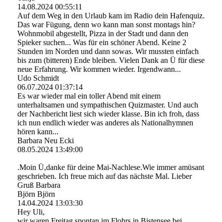
14.08.2024
00:55:11
Auf dem Weg in den Urlaub kam im Radio dein Hafenquiz.
Das war Fügung, denn wo kann man sonst montags hin?
Wohnmobil abgestellt, Pizza in der Stadt und dann den
Spieker suchen... Was für ein schöner Abend. Keine 2
Stunden im Norden und dann sowas. Wir mussten einfach
bis zum (bitteren) Ende bleiben. Vielen Dank an Ü für diese
neue Erfahrung. Wir kommen wieder. Irgendwann...
Udo Schmidt
06.07.2024
01:37:14
Es war wieder mal ein toller Abend mit einem
unterhaltsamen und sympathischen Quizmaster. Und auch
der Nachbericht liest sich wieder klasse. Bin ich froh, dass
ich nun endlich wieder was anderes als Nationalhymnen
hören kann...
Barbara Neu Ecki
08.05.2024
13:49:00
.Moin Ü,danke für deine Mai-Nachlese.Wie immer amüsant
geschrieben. Ich freue mich auf das nächste Mal. Lieber
Gruß Barbara
Björn Björn
14.04.2024
13:03:30
Hey Uli,
wir waren Freitag spontan im Flohrs in Bistensee bei