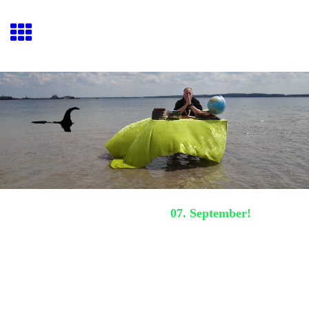
Hafenquiz E
ckernförde
Nächstes Hafenquiz:
07. September!