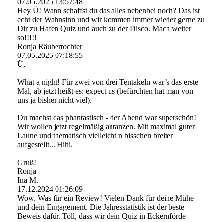
07.05.2025
13:57:48
Hey Ü! Wann schaffst du das alles nebenbei noch? Das ist
echt der Wahnsinn und wir kommen immer wieder gerne zu
Dir zu Hafen Quiz und auch zu der Disco. Mach weiter
so!!!!!
Ronja Räubertochter
07.05.2025
07:18:55
Ü,
What a night! Für zwei von drei Tentakeln war’s das erste
Mal, ab jetzt heißt es: expect us (befürchten hat man von
uns ja bisher nicht viel).
Du machst das phantastisch - der Abend war superschön!
Wir wollen jetzt regelmäßig antanzen. Mit maximal guter
Laune und thematisch vielleicht n bisschen breiter
aufgestellt... Hihi.
Gruß!
Ronja
Ina M.
17.12.2024
01:26:09
Wow. Was für ein Review! Vielen Dank für deine Mühe
und dein Engagement. Die Jahresstatistik ist der beste
Beweis dafür. Toll, dass wir dein Quiz in Eckernförde