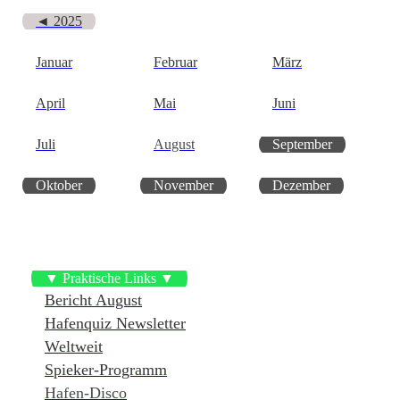
◄ 2025
Januar
Februar
März
April
Mai
Juni
Juli
August
September
Oktober
November
Dezember
▼ Praktische Links ▼
Bericht August
Hafenquiz Newsletter
Weltweit
Spieker-Programm
Hafen-Disco