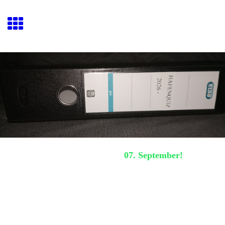
Hafenquiz E
ckernförde
Nächstes Hafenquiz:
07. September!
Archiv 2026