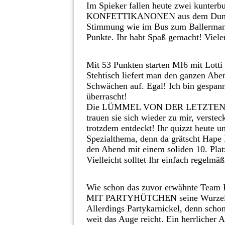
Im Spieker fallen heute zwei kunterb
KONFETTIKANONEN aus dem Dunstk
Stimmung wie im Bus zum Ballermann 
Punkte. Ihr habt Spaß gemacht! Viel
Mit 53 Punkten starten MI6 mit Lotti
Stehtisch liefert man den ganzen Aben
Schwächen auf. Egal! Ich bin gespan
überrascht!
Die LÜMMEL VON DER LETZTEN BAN
trauen sie sich wieder zu mir, verstec
trotzdem entdeckt! Ihr quizzt heute u
Spezialthema, denn da grätscht Hape E
den Abend mit einem soliden 10. Plat
Vielleicht solltet Ihr einfach regelm
Wie schon das zuvor erwähnte T
MIT PARTYHÜTCHEN seine Wurzeln b
Allerdings Partykarnickel, denn sch
weit das Auge reicht. Ein herrlicher