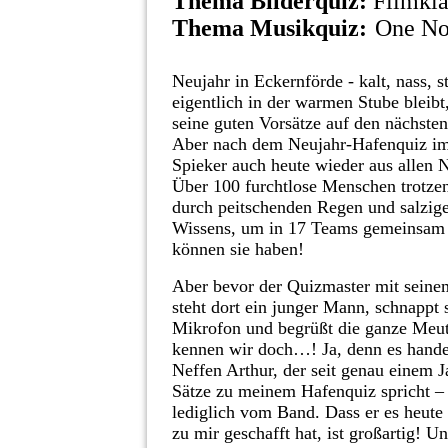
Thema Bilderquiz:
Filmkla
Thema Musikquiz:
One No
Neujahr in Eckernförde - kalt, nass
eigentlich in der warmen Stube bleibt
seine guten Vorsätze auf den nächsten
Aber nach dem Neujahr-Hafenquiz im le
Spieker auch heute wieder aus allen N
Über 100 furchtlose Menschen trotz
durch peitschenden Regen und salzige
Wissens, um in 17 Teams gemeinsam e
können sie haben!
Aber bevor der Quizmaster mit seine
steht dort ein junger Mann, schnappt 
Mikrofon und begrüßt die ganze Meu
kennen wir doch…! Ja, denn es hande
Neffen Arthur, der seit genau einem J
Sätze zu meinem Hafenquiz spricht – 
lediglich vom Band. Dass er es heute 
zu mir geschafft hat, ist großartig! Un