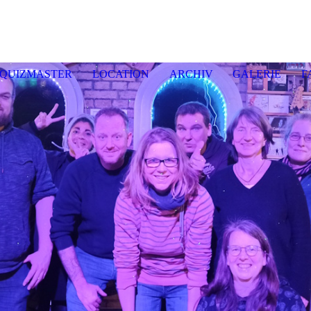
enquiz E
ckernf
QUIZMASTER
LOCATION
ARCHIV
GALERIE
F