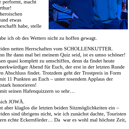
e performt, macht
rthur!
heroischen
 und etwas
eschafft habe, stelle
abe ich ob des Wetters nicht zu hoffen gewagt.
n beiden netten Herrschaften vom SCHOLLENKUTTER.
enn Ihr dann mal bei meinem Quiz seid, ist es umso schöner!
sen quasi komplett zu umschiffen, denn da findet heute
 merkwürdiger Abend für Euch, der erst in der letzten Runde
n Abschluss findet. Trotzdem geht der Trostpreis in Form
mit 11 Punkten an Euch – unter tosendem Applaus der
tstark honorieren!
mit seinen Hafenquizzern so sehr…
 sich JOWÄ.
t aber klaglos die letzten beiden Sitzmöglichkeiten ein –
den sind übrigens nicht, wie ich zunächst dachte, Touristen
dern echte Eckernförder… Da war es wohl mal höchste Zeit,