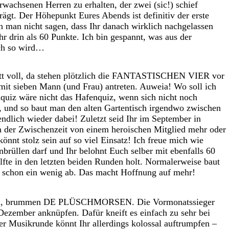
wachsenen Herren zu erhalten, der zwei (sic!) schief
ägt. Der Höhepunkt Eures Abends ist definitiv der erste
n man nicht sagen, dass Ihr danach wirklich nachgelassen
r drin als 60 Punkte. Ich bin gespannt, was aus der
och so wird…
lett voll, da stehen plötzlich die FANTASTISCHEN VIER vor
mit sieben Mann (und Frau) antreten. Auweia! Wo soll ich
quiz wäre nicht das Hafenquiz, wenn sich nicht noch
, und so baut man den alten Gartentisch irgendwo zwischen
endlich wieder dabei! Zuletzt seid Ihr im September in
n der Zwischenzeit von einem heroischen Mitglied mehr oder
 könnt stolz sein auf so viel Einsatz! Ich freue mich wie
nbrüllen darf und Ihr belohnt Euch selber mit ebenfalls 60
lfte in den letzten beiden Runden holt. Normalerweise baut
r schon ein wenig ab. Das macht Hoffnung auf mehr!
ten, brummen DE PLÜSCHMORSEN. Die Vormonatssieger
Dezember anknüpfen. Dafür kneift es einfach zu sehr bei
r Musikrunde könnt Ihr allerdings kolossal auftrumpfen –