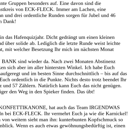
unte Gruppen besonders auf. Eine davon sind die
reis von ECK-FLECK. Immer am Lachen, eine
und drei ordentliche Runden sorgen für Jubel und 46
en Dank!
 in das Hafenquizjahr. Dicht gedrängt um einen kleinen
d über solide ab. Lediglich die letzte Runde weist leichte
nt, mit welcher Besetzung Ihr mich im nächsten Monat
K sind wieder da. Nach zwei Monaten Abstinenz
ken sich aber im aller hintersten Winkel. Ich habe Euch
naufgeregt und im besten Sinne durchschnittlich – bis auf das
uch ordentlich in die Punkte. Nichts desto trotz beendet Ihr
z und 57 Zählern. Natürlich kann Euch das nicht genügen.
äßiger den Weg in den Spieker finden. Das übt!
eam KONFETTIKANONE, hat auch das Team IRGENDWAS
ei ECK-FLECK. Ihr vermehrt Euch ja wie die Karnickel!
on von weitem sieht man ihn: kunterbunten Kopfschmuck so
 Anblick. Wenn es auch etwas gewöhnungsbedürftig ist, einen