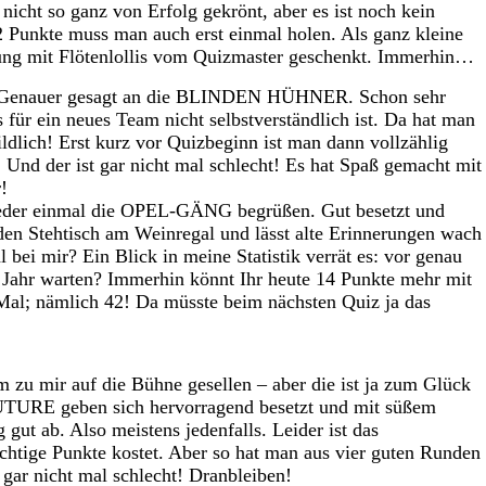
 nicht so ganz von Erfolg gekrönt, aber es ist noch kein
 Punkte muss man auch erst einmal holen. Als ganz kleine
ung mit Flötenlollis vom Quizmaster geschenkt. Immerhin…
l. Genauer gesagt an die BLINDEN HÜHNER. Schon sehr
s für ein neues Team nicht selbstverständlich ist. Da hat man
ildlich! Erst kurz vor Quizbeginn ist man dann vollzählig
 Und der ist gar nicht mal schlecht! Es hat Spaß gemacht mit
!
ieder einmal die OPEL-GÄNG begrüßen. Gut besetzt und
 den Stehtisch am Weinregal und lässt alte Erinnerungen wach
bei mir? Ein Blick in meine Statistik verrät es: vor genau
n Jahr warten? Immerhin könnt Ihr heute 14 Punkte mehr mit
Mal; nämlich 42! Da müsste beim nächsten Quiz ja das
 zu mir auf die Bühne gesellen – aber die ist ja zum Glück
RE geben sich hervorragend besetzt und mit süßem
 gut ab. Also meistens jedenfalls. Leider ist das
ichtige Punkte kostet. Aber so hat man aus vier guten Runden
 gar nicht mal schlecht! Dranbleiben!