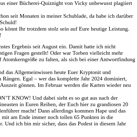
 aus einer Bücherei-Quiznight von Vicky unbewusst plagiiert
hon seit Monaten in meiner Schublade, da habe ich darüber
Schuld!
so könnt Ihr trotzdem stolz sein auf Eure heutige Leistung.
!
s Ergebnis seit August ein. Damit hatte ich nicht
tigen Fragen gestellt! Oder war Torben vielleicht mehr
f Atomkerngröße zu falten, als sich bei einer Antwortfindung
und das Allgemeinwissen heute Euer Kryptonit und
en Rängen. Egal – wer das komplette Jahr 2024 dominiert,
e Auszeit gönnen. Im Februar werden die Karten wieder neu
ON’T KNOW! Und dabei sieht es so gut aus nach der
ineasten in Euren Reihen, der Euch hier zu grandiosen 20
llenführer macht! Dann allerdings kommen Hape und das
mit am Ende immer noch tollen 65 Punkten in die
. Und ich bin mir sicher, dass das Podest in diesem Jahr