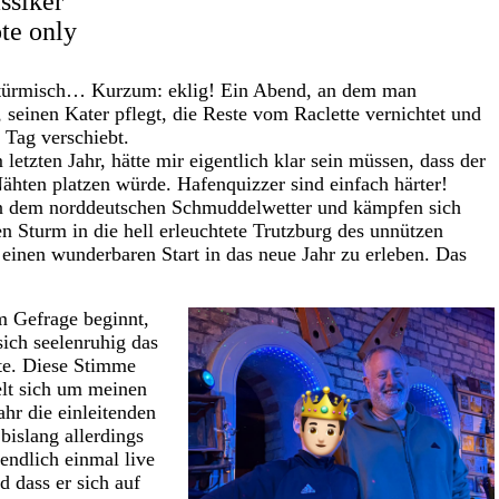
ssiker
te only
, stürmisch… Kurzum: eklig! Ein Abend, an dem man
, seinen Kater pflegt, die Reste vom Raclette vernichtet und
 Tag verschiebt.
tzten Jahr, hätte mir eigentlich klar sein müssen, dass der
ähten platzen würde. Hafenquizzer sind einfach härter!
en dem norddeutschen Schmuddelwetter und kämpfen sich
n Sturm in die hell erleuchtete Trutzburg des unnützen
inen wunderbaren Start in das neue Jahr zu erleben. Das
m Gefrage beginnt,
sich seelenruhig das
te. Diese Stimme
lt sich um meinen
ahr die einleitenden
bislang allerdings
endlich einmal live
d dass er sich auf