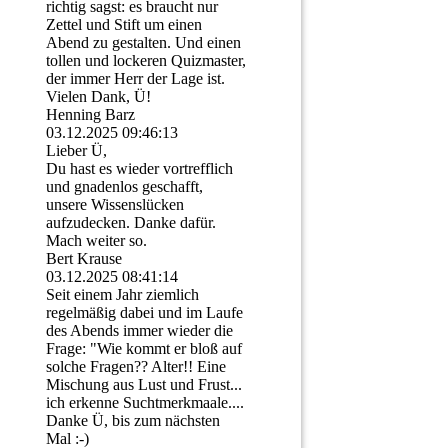
richtig sagst: es braucht nur
Zettel und Stift um einen
Abend zu gestalten. Und einen
tollen und lockeren Quizmaster,
der immer Herr der Lage ist.
Vielen Dank, Ü!
Henning Barz
03.12.2025
09:46:13
Lieber Ü,
Du hast es wieder vortrefflich
und gnadenlos geschafft,
unsere Wissenslücken
aufzudecken. Danke dafür.
Mach weiter so.
Bert Krause
03.12.2025
08:41:14
Seit einem Jahr ziemlich
regelmäßig dabei und im Laufe
des Abends immer wieder die
Frage: "Wie kommt er bloß auf
solche Fragen?? Alter!! Eine
Mischung aus Lust und Frust...
ich erkenne Suchtmerkmaale....
Danke Ü, bis zum nächsten
Mal :-)