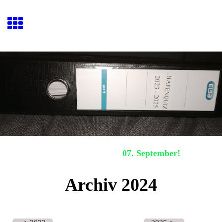
Hafenquiz E
ckernförde
Nächstes Hafenquiz:
07. September!
Archiv 2024