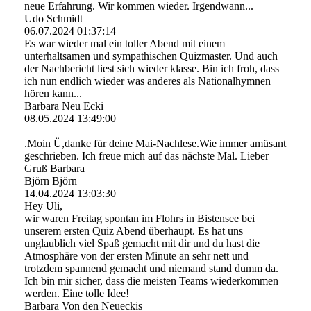
neue Erfahrung. Wir kommen wieder. Irgendwann...
Udo Schmidt
06.07.2024
01:37:14
Es war wieder mal ein toller Abend mit einem
unterhaltsamen und sympathischen Quizmaster. Und auch
der Nachbericht liest sich wieder klasse. Bin ich froh, dass
ich nun endlich wieder was anderes als Nationalhymnen
hören kann...
Barbara Neu Ecki
08.05.2024
13:49:00
.Moin Ü,danke für deine Mai-Nachlese.Wie immer amüsant
geschrieben. Ich freue mich auf das nächste Mal. Lieber
Gruß Barbara
Björn Björn
14.04.2024
13:03:30
Hey Uli,
wir waren Freitag spontan im Flohrs in Bistensee bei
unserem ersten Quiz Abend überhaupt. Es hat uns
unglaublich viel Spaß gemacht mit dir und du hast die
Atmosphäre von der ersten Minute an sehr nett und
trotzdem spannend gemacht und niemand stand dumm da.
Ich bin mir sicher, dass die meisten Teams wiederkommen
werden. Eine tolle Idee!
Barbara Von den Neueckis