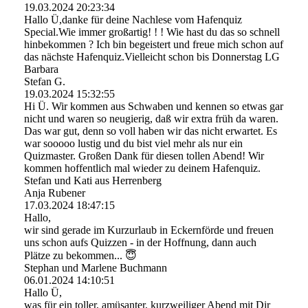
19.03.2024
20:23:34
Hallo Ü,danke für deine Nachlese vom Hafenquiz
Special.Wie immer großartig! ! ! Wie hast du das so schnell
hinbekommen ? Ich bin begeistert und freue mich schon auf
das nächste Hafenquiz.Vielleicht schon bis Donnerstag LG
Barbara
Stefan G.
19.03.2024
15:32:55
Hi Ü. Wir kommen aus Schwaben und kennen so etwas gar
nicht und waren so neugierig, daß wir extra früh da waren.
Das war gut, denn so voll haben wir das nicht erwartet. Es
war sooooo lustig und du bist viel mehr als nur ein
Quizmaster. Großen Dank für diesen tollen Abend! Wir
kommen hoffentlich mal wieder zu deinem Hafenquiz.
Stefan und Kati aus Herrenberg
Anja Rubener
17.03.2024
18:47:15
Hallo,
wir sind gerade im Kurzurlaub in Eckernförde und freuen
uns schon aufs Quizzen - in der Hoffnung, dann auch
Plätze zu bekommen... 😇
Stephan und Marlene Buchmann
06.01.2024
14:10:51
Hallo Ü,
was für ein toller, amüsanter, kurzweiliger Abend mit Dir