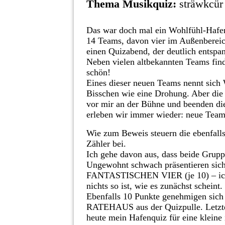
Thema Musikquiz:
sträwkcür 
Das war doch mal ein Wohlfühl-Hafe
14 Teams, davon vier im Außenbereic
einen Quizabend, der deutlich entspa
Neben vielen altbekannten Teams find
schön!
Eines dieser neuen Teams nennt sic
Bisschen wie eine Drohung. Aber die 
vor mir an der Bühne und beenden di
erleben wir immer wieder: neue Teams
Wie zum Beweis steuern die ebenf
Zähler bei.
Ich gehe davon aus, dass beide Grup
Ungewohnt schwach präsentieren s
FANTASTISCHEN VIER (je 10) – ich k
nichts so ist, wie es zunächst scheint.
Ebenfalls 10 Punkte genehmigen s
RATEHAUS aus der Quizpulle. Letz
heute mein Hafenquiz für eine kleine 