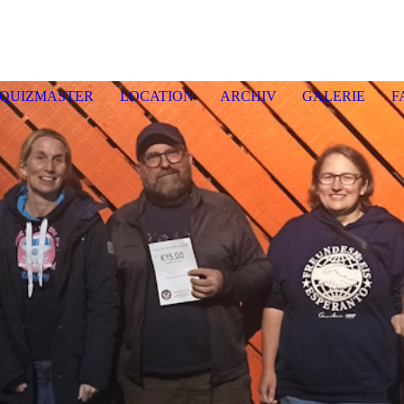
enquiz E
ckernf
QUIZMASTER
LOCATION
ARCHIV
GALERIE
F