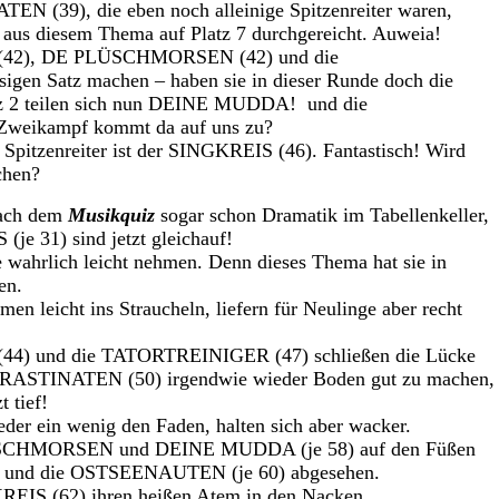
N (39), die eben noch alleinige Spitzenreiter waren,
aus diesem Thema auf Platz 7 durchgereicht. Auweia!
4 (42), DE PLÜSCHMORSEN (42) und die
gen Satz machen – haben sie in dieser Runde doch die
atz 2 teilen sich nun DEINE MUDDA! und die
Zweikampf kommt da auf uns zu?
r Spitzenreiter ist der SINGKREIS (46). Fantastisch! Wird
chen?
nach dem
Musikquiz
sogar schon Dramatik im Tabellenkeller,
e 31) sind jetzt gleichauf!
ahrlich leicht nehmen. Denn dieses Thema hat sie in
en.
eicht ins Straucheln, liefern für Neulinge aber recht
44) und die TATORTREINIGER (47) schließen die Lücke
KRASTINATEN (50) irgendwie wieder Boden gut zu machen,
t tief!
der ein wenig den Faden, halten sich aber wacker.
LÜSCHMORSEN und DEINE MUDDA (je 58) auf den Füßen
 und die OSTSEENAUTEN (je 60) abgesehen.
EIS (62) ihren heißen Atem in den Nacken.