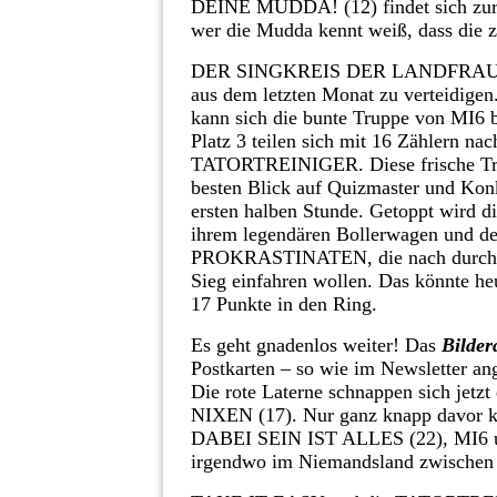
DEINE MUDDA! (12) findet sich zur V
wer die Mudda kennt weiß, dass die
DER SINGKREIS DER LANDFRAUEN H
aus dem letzten Monat zu verteidigen
kann sich die bunte Truppe von MI6 be
Platz 3 teilen sich mit 16 Zählern
TATORTREINIGER. Diese frische Trup
besten Blick auf Quizmaster und Konk
ersten halben Stunde. Getoppt wird
ihrem legendären Bollerwagen und der
PROKRASTINATEN, die nach durchweg
Sieg einfahren wollen. Das könnte he
17 Punkte in den Ring.
Es geht gnadenlos weiter! Das
Bilder
Postkarten – so wie im Newsletter a
Die rote Laterne schnappen sich je
NIXEN (17). Nur ganz knapp davor 
DABEI SEIN IST ALLES (22), MI6
irgendwo im Niemandsland zwischen 