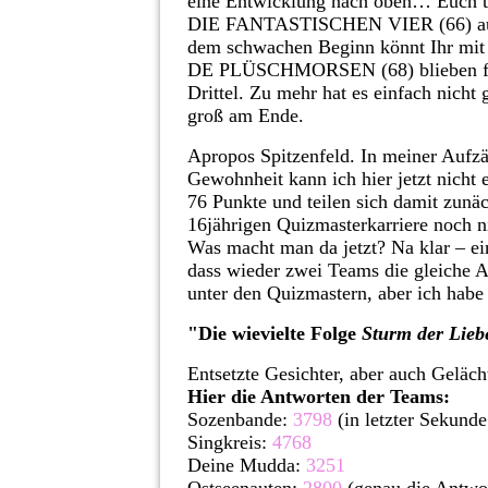
eine Entwicklung nach oben… Euch tra
DIE FANTASTISCHEN VIER (66) auf P
dem schwachen Beginn könnt Ihr mit 
DE PLÜSCHMORSEN (68) blieben fast
Drittel. Zu mehr hat es einfach nicht
groß am Ende.
Apropos Spitzenfeld. In meiner Aufz
Gewohnheit kann ich hier jetzt nicht 
76 Punkte und teilen sich damit zunäc
16jährigen Quizmasterkarriere noch ni
Was macht man da jetzt? Na klar – ein
dass wieder zwei Teams die gleiche 
unter den Quizmastern, aber ich habe 
"Die wievielte Folge
Sturm der Lie
Entsetzte Gesichter, aber auch Geläc
Hier die Antworten der Teams:
Sozenbande:
3798
(in letzter Sekund
Singkreis:
4768
Deine Mudda:
3251
Ostseenauten:
2800
(genau die Antwor