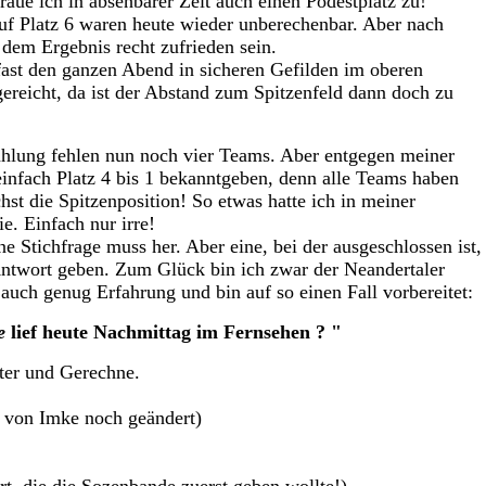
ue ich in absehbarer Zeit auch einen Podestplatz zu!
latz 6 waren heute wieder unberechenbar. Aber nach
dem Ergebnis recht zufrieden sein.
 den ganzen Abend in sicheren Gefilden im oberen
 gereicht, da ist der Abstand zum Spitzenfeld dann doch zu
ählung fehlen nun noch vier Teams. Aber entgegen meiner
einfach Platz 4 bis 1 bekanntgeben, denn alle Teams haben
hst die Spitzenposition! So etwas hatte ich in meiner
e. Einfach nur irre!
e Stichfrage muss her. Aber eine, bei der ausgeschlossen ist,
Antwort geben. Zum Glück bin ich zwar der Neandertaler
auch genug Erfahrung und bin auf so einen Fall vorbereitet:
be
lief heute Nachmittag im Fernsehen ? "
hter und Gerechne.
e von Imke noch geändert)
t, die die Sozenbande zuerst geben wollte!)