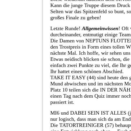
Kann die junge Truppe diesem Druck 
Selten war das Spitzenfeld so bunt, so
großes Finale zu geben!
Letzte Runde!
Allgemeinwissen
! Oft
durcheinander, entmutigt einige Teams
Die Damen von NEPTUNS FLOTTEN NI
den Trostpreis in Form eines tollen 
nächste Mal. Ich hoffe, wir sehen uns
Etwas neidisch blicken sie schon, 
einfach zwei Punkte zu viel, die Ihr 
Ihr hattet einen schönen Abschied.
TAKE IT EASY (44) sind heute den ga
Mund abwischen und im nächsten Mon
Platz 10 teilen sich die IN DER
einen Tag nach dem Quiz immer noch 
passiert ist.
MI6 und DABEI SEIN IST ALLES (je 5
nur logisch, dass man sich da am Ende 
Die TATORTREINIGER (57) behaupten s