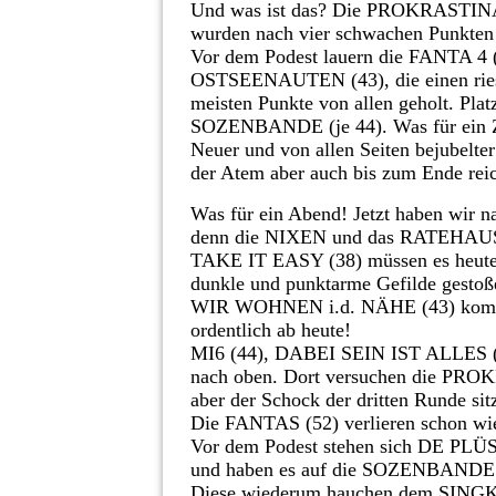
Und was ist das? Die PROKRASTINATE
wurden nach vier schwachen Punkten 
Vor dem Podest lauern die FANTA 
OSTSEENAUTEN (43), die einen riesi
meisten Punkte von allen geholt. Pl
SOZENBANDE (je 44). Was für ein 
Neuer und von allen Seiten bejubelte
der Atem aber auch bis zum Ende rei
Was für ein Abend! Jetzt haben wir 
denn die NIXEN und das RATEHAUS (j
TAKE IT EASY (38) müssen es heute w
dunkle und punktarme Gefilde gestoß
WIR WOHNEN i.d. NÄHE (43) kommen l
ordentlich ab heute!
MI6 (44), DABEI SEIN IST ALLES (
nach oben. Dort versuchen die PRO
aber der Schock der dritten Runde sitz
Die FANTAS (52) verlieren schon wie
Vor dem Podest stehen sich DE P
und haben es auf die SOZENBANDE
Diese wiederum hauchen dem SINGKR