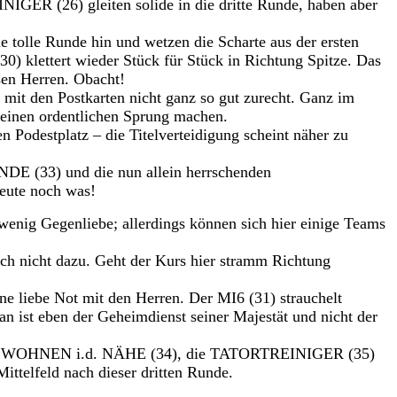
R (26) gleiten solide in die dritte Runde, haben aber
olle Runde hin und wetzen die Scharte aus der ersten
klettert wieder Stück für Stück in Richtung Spitze. Das
en Herren. Obacht!
en Postkarten nicht ganz so gut zurecht. Ganz im
einen ordentlichen Sprung machen.
 Podestplatz – die Titelverteidigung scheint näher zu
DE (33) und die nun allein herrschenden
ute noch was!
wenig Gegenliebe; allerdings können sich hier einige Teams
nicht dazu. Geht der Kurs hier stramm Richtung
 liebe Not mit den Herren. Der MI6 (31) strauchelt
man ist eben der Geheimdienst seiner Majestät und nicht der
 WOHNEN i.d. NÄHE (34), die TATORTREINIGER (35)
ttelfeld nach dieser dritten Runde.