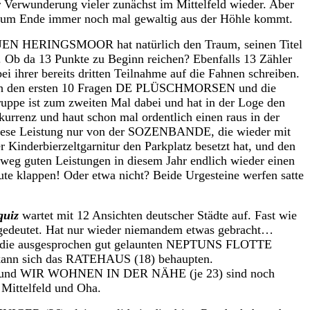
erwunderung vieler zunächst im Mittelfeld wieder. Aber
 zum Ende immer noch mal gewaltig aus der Höhle kommt.
ERINGSMOOR hat natürlich den Traum, seinen Titel
. Ob da 13 Punkte zu Beginn reichen? Ebenfalls 13 Zähler
i ihrer bereits dritten Teilnahme auf die Fahnen schreiben.
 nach den ersten 10 Fragen DE PLÜSCHMORSEN und die
pe ist zum zweiten Mal dabei und hat in der Loge den
urrenz und haut schon mal ordentlich einen raus in der
 diese Leistung nur von der SOZENBANDE, die wieder mit
 Kinderbierzeltgarnitur den Parkplatz besetzt hat, und den
 guten Leistungen in diesem Jahr endlich wieder einen
ute klappen! Oder etwa nicht? Beide Urgesteine werfen satte
quiz
wartet mit 12 Ansichten deutscher Städte auf. Fast wie
ngedeutet. Hat nur wieder niemandem etwas gebracht…
tzt die ausgesprochen gut gelaunten NEPTUNS FLOTTE
kann sich das RATEHAUS (18) behaupten.
 und WIR WOHNEN IN DER NÄHE (je 23) sind noch
Mittelfeld und Oha.