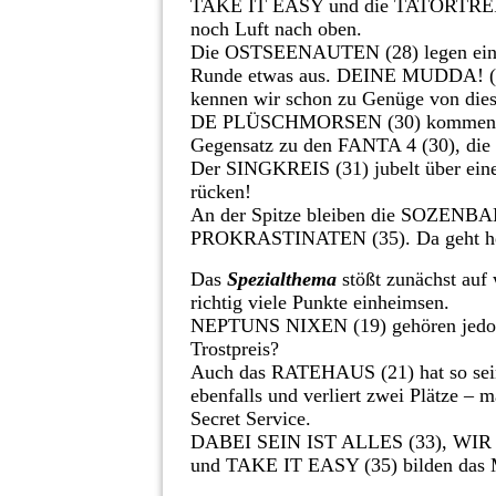
TAKE IT EASY und die TATORTREINIGE
noch Luft nach oben.
Die OSTSEENAUTEN (28) legen eine t
Runde etwas aus. DEINE MUDDA! (30) 
kennen wir schon zu Genüge von dies
DE PLÜSCHMORSEN (30) kommen mit d
Gegensatz zu den FANTA 4 (30), die 
Der SINGKREIS (31) jubelt über einen
rücken!
An der Spitze bleiben die SOZENBAN
PROKRASTINATEN (35). Da geht he
Das
Spezialthema
stößt zunächst auf 
richtig viele Punkte einheimsen.
NEPTUNS NIXEN (19) gehören jedoch 
Trostpreis?
Auch das RATEHAUS (21) hat so seine
ebenfalls und verliert zwei Plätze – 
Secret Service.
DABEI SEIN IST ALLES (33), WIR
und TAKE IT EASY (35) bilden das Mi