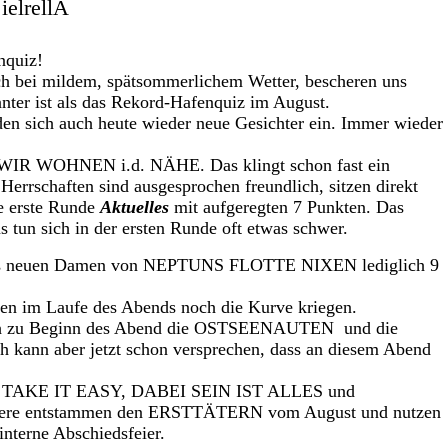
ielrellA
nquiz!
h bei mildem, spätsommerlichem Wetter, bescheren uns
nnter ist als das Rekord-Hafenquiz im August.
en sich auch heute wieder neue Gesichter ein. Immer wieder
h WIR WOHNEN i.d. NÄHE. Das klingt schon fast ein
Herrschaften sind ausgesprochen freundlich, sitzen direkt
e erste Runde
Aktuelles
mit aufgeregten 7 Punkten. Das
 tun sich in der ersten Runde oft etwas schwer.
alls neuen Damen von NEPTUNS FLOTTE NIXEN lediglich 9
pen im Laufe des Abends noch die Kurve kriegen.
ich zu Beginn des Abend die OSTSEENAUTEN und die
ann aber jetzt schon versprechen, dass an diesem Abend
ich TAKE IT EASY, DABEI SEIN IST ALLES und
tere entstammen den ERSTTÄTERN vom August und nutzen
interne Abschiedsfeier.