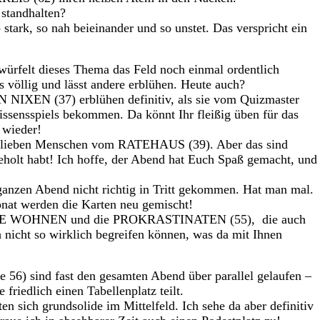
standhalten?
 stark, so nah beieinander und so unstet. Das verspricht ein
 würfelt dieses Thema das Feld noch einmal ordentlich
 völlig und lässt andere erblühen. Heute auch?
XEN (37) erblühen definitiv, als sie vom Quizmaster
Wissensspiels bekommen. Da könnt Ihr fleißig üben für das
 wieder!
die lieben Menschen vom RATEHAUS (39). Aber das sind
geholt habt! Ich hoffe, der Abend hat Euch Spaß gemacht, und
nzen Abend nicht richtig in Tritt gekommen. Hat man mal.
at werden die Karten neu gemischt!
 NÄHE WOHNEN und die PROKRASTINATEN (55), die auch
nicht so wirklich begreifen können, was da mit Ihnen
6) sind fast den gesamten Abend über parallel gelaufen –
friedlich einen Tabellenplatz teilt.
ich grundsolide im Mittelfeld. Ich sehe da aber definitiv