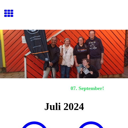
Hafenquiz E
ckernförde
Nächstes Hafenquiz:
07. September!
Juli 2024