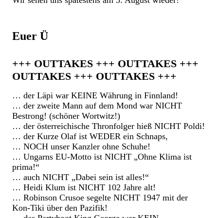
Wir sehen uns spätestens am 5. August wieder!
Euer Ü
+++ OUTTAKES +++ OUTTAKES +++
OUTTAKES +++ OUTTAKES +++
… der Läpi war KEINE Währung in Finnland!
… der zweite Mann auf dem Mond war NICHT
Bestrong! (schöner Wortwitz!)
… der österreichische Thronfolger hieß NICHT Poldi!
… der Kurze Olaf ist WEDER ein Schnaps,
… NOCH unser Kanzler ohne Schuhe!
… Ungarns EU-Motto ist NICHT „Ohne Klima ist
prima!“
… auch NICHT „Dabei sein ist alles!“
… Heidi Klum ist NICHT 102 Jahre alt!
… Robinson Crusoe segelte NICHT 1947 mit der
Kon-Tiki über den Pazifik!