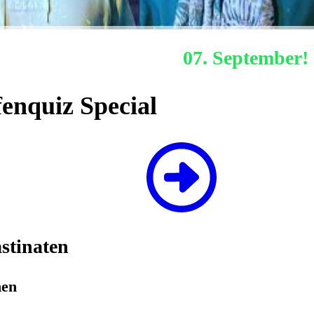
Nächstes Hafenquiz:
07. September!
enquiz Special
stinaten
hen