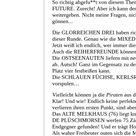
So richtig abgefu**t von diesem
FUTURE. Zurecht! Aber ich kann den
weitergeben. Nicht meine Fragen, nic
gönnen...
Die GLORREICHEN DREI haben richti
dieser Runde. Genau wie die MI
Jetzt weiß ich endlich, wer immer die
Auch die REIHERFREUNDE können end
Die OSTSEENAUTEN liefern mit neun
ab. Autsch! Ganz im Gegensatz zu d
Platz vier festbeißen kann.
Die SCHLAUEN FÜCHSE, KERLSRUH
vorspulen…
Vielleicht können ja die
Piraten
aus d
Klar! Und wie! Endlich keine perf
verlieren ihren ersten Punkt, sind aber
Das ALTE MELKHAUS (76) liegt knap
DE PLÜSCHMORSEN werfen 75 Zähle
Endgegner gefunden! Und er trägt Ho
Als wahre Freibeuter outen sich d