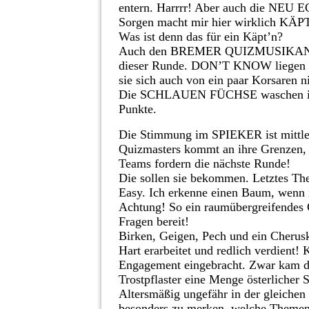
entern. Harrrr! Aber auch die NEU E
Sorgen macht mir hier wirklich KÄP
Was ist denn das für ein Käpt’n?
Auch den BREMER QUIZMUSIKANTEN
dieser Runde. DON’T KNOW liegen ber
sie sich auch von ein paar Korsaren 
Die SCHLAUEN FÜCHSE waschen ihre S
Punkte.
Die Stimmung im SPIEKER ist mittler
Quizmasters kommt an ihre Grenzen, B
Teams fordern die nächste Runde!
Die sollen sie bekommen. Letztes T
Easy. Ich erkenne einen Baum, wenn 
Achtung! So ein raumübergreifendes 
Fragen bereit!
Birken, Geigen, Pech und ein Cherusk
Hart erarbeitet und redlich verdien
Engagement eingebracht. Zwar kam dab
Trostpflaster eine Menge österlicher
Altersmäßig ungefähr in der gleic
besonders zu merken, welche Themen 