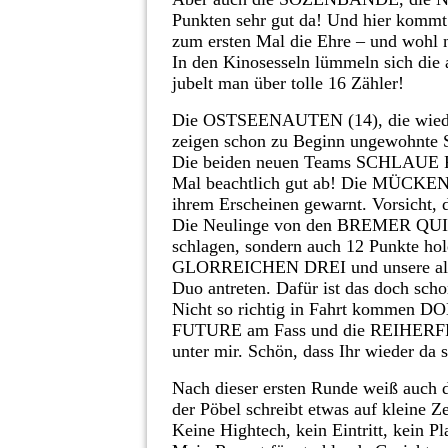
Punkten sehr gut da! Und hier kommt
zum ersten Mal die Ehre – und wohl 
In den Kinosesseln lümmeln sich di
jubelt man über tolle 16 Zähler!
Die OSTSEENAUTEN (14), die wieder
zeigen schon zu Beginn ungewohnte S
Die beiden neuen Teams SCHLAUE 
Mal beachtlich gut ab! Die MÜCKEN
ihrem Erscheinen gewarnt. Vorsicht,
Die Neulinge von den BREMER QUIZ
schlagen, sondern auch 12 Punkte ho
GLORREICHEN DREI und unsere alt
Duo antreten. Dafür ist das doch scho
Nicht so richtig in Fahrt kommen
FUTURE am Fass und die REIHERFREUN
unter mir. Schön, dass Ihr wieder da s
Nach dieser ersten Runde weiß auch de
der Pöbel schreibt etwas auf kleine Z
Keine Hightech, kein Eintritt, kein P