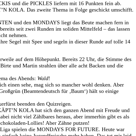
CKIS und die PICKLES liefern mit 16 Punkten fein ab.
T’N KOLA. Das zweite Thema in Folge geschickt umschifft.
 und den MONDAYS liegt das Beute machen fern in
eits seit zwei Runden im soliden Mittelfeld – das lassen
nicht nehmen.
egel mit Spee und segeln in dieser Runde auf tolle 14
weile auf dem Höhepunkt. Bereits 22 Uhr, die Stimme des
irte und Martin strahlen über alle acht Backen und die
hema des Abends:
Wald
!
ich einen sehe, mag sich so mancher wohl denken. Aber
Großgrün (Beamtendeutsch für ‚Baum‘) hält so einige
erfürst beenden den Quizreigen.
t! KÄPT’N KOLA hat sich den ganzen Abend mit Freude und
ei nicht viel Zählbares heraus, aber immerhin gibt es als
 Schokoladen-Lollies! Aber Zähne putzen!
hen Liga spielen die MONDAYS FOR FUTURE. Heute war
einfach keine Jugendfreigabe mehr haben. Das tut mir leid.