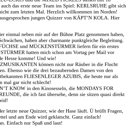
 auch das erste neue Team ins Spiel: KERLSRUHE gibt sich
nicht zum letzten Mal. Herzlich willkommen im Norden!
e ausgesprochen jungen Quizzer von KÄPT’N KOLA. Hier
 einmal neben mir auf der Bühne Platz genommen haben,
chwächen, haben aber charmante punktgleiche Begleitung.
FÜCHSE und MÜCKENSTÜRMER liefern für ein erstes
STÜRMER hatten mich schon am Vortag per Mail vor
 de Hesse komme! Und wie!
MUSIKANTEN können nicht nur Räuber in die Flucht
len. Ebenso wie die drei bezaubernden Damen von den
bekannten FLIESENLEGER AZUBIS, die heute nur als
n mal gar nicht schlecht!
 DON’T KNOW in den Kinosesseln, die MONDAYS FOR
DE, die ich fast übersehe, denn sie sitzen quasi direkt
eid!
r letzte neue Quizzer, wie der Hase läuft. Ü brüllt Fragen,
ettel und am Ende wird geklatscht. Ganz einfach!
lan. Einfach nur Spaß und laut!