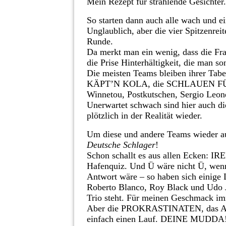
Mein Rezept für strahlende Gesichter.
So starten dann auch alle wach und e
Unglaublich, aber die vier Spitzenreit
Runde.
Da merkt man ein wenig, dass die Fra
die Prise Hinterhältigkeit, die man s
Die meisten Teams bleiben ihrer Tabe
KÄPT’N KOLA, die SCHLAUEN FÜ
Winnetou, Postkutschen, Sergio Leo
Unerwartet schwach sind hier auc
plötzlich in der Realität wieder.
Um diese und andere Teams wieder au
Deutsche Schlager
!
Schon schallt es aus allen Ecken: I
Hafenquiz. Und Ü wäre nicht Ü, wenn n
Antwort wäre – so haben sich einige 
Roberto Blanco, Roy Black und Udo Jü
Trio steht. Für meinen Geschmack imm
Aber die PROKRASTINATEN, das
einfach einen Lauf. DEINE MUDDA! mu