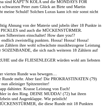
 Thema sind KÄPT’N KOLA und die MONDAYS FOR
 schwarzen Peter zum Glück an Birte und Martin
ht meine Schuld! Solchen Luxus kann ich mir sonst nicht
g Ahnung von der Materie und jubeln über 18 Punkte in
XED PICKLES und auch die MÜCKENSTÜRMER.
sen Silbereisen einschaltet! How dare you!?
lich zweistellig punkten. Hossa! Hossa! Hossa!
 Zählern ihre wohl schwächste musikbezogene Leistung
er SOZENBANDE, die sich nach weiteren 18 Zählern auf
E und die FLIESENLEGER würden wohl am liebsten
er vierten Runde was bewegen…
ekte Runde mehr. Aber fast! Die PROKRASTINATEN (79)
 nun alleiniger Spitzenreiter!
p dahinter. Krasse Leistung von Euch!
r in den Ring. DEINE MUDDA! (72) hat ihren
lzbein und Augenklappe. Wie peinlich!
ie MÜCKENSTÜRMER, die diese Runde mit 18 Punkten