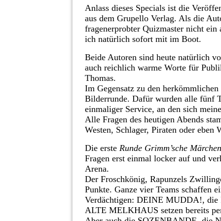
Anlass dieses Specials ist die Veröff
aus dem Grupello Verlag. Als die Aut
fragenerprobter Quizmaster nicht ei
ich natürlich sofort mit im Boot.
Beide Autoren sind heute natürlich v
auch reichlich warme Worte für Pub
Thomas.
Im Gegensatz zu den herkömmlichen H
Bilderrunde. Dafür wurden alle fünf 
einmaliger Service, an den sich mein
Alle Fragen des heutigen Abends sta
Westen, Schlager, Piraten oder eben 
Die erste
Runde Grimm’sche Märche
Fragen erst einmal locker auf und verh
Arena.
Der Froschkönig, Rapunzels Zwillinge
Punkte. Ganze vier Teams schaffen e
Verdächtigen: DEINE MUDDA!, 
ALTE MELKHAUS setzen bereits pen
Aber auch die SOZENBANDE, die N