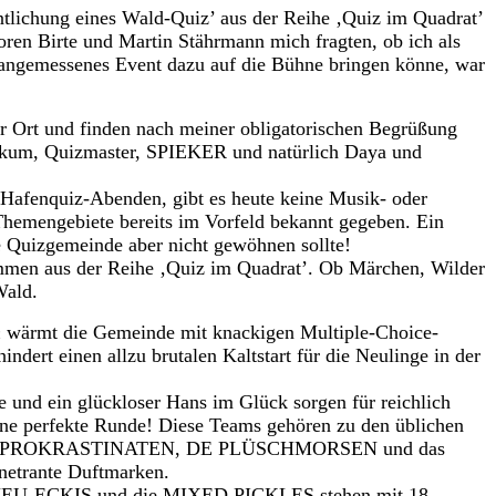
entlichung eines Wald-Quiz’ aus der Reihe ‚Quiz im Quadrat’
oren Birte und Martin Stährmann mich fragten, ob ich als
n angemessenes Event dazu auf die Bühne bringen könne, war
or Ort und finden nach meiner obligatorischen Begrüßung
likum, Quizmaster, SPIEKER und natürlich Daya und
afenquiz-Abenden, gibt es heute keine Musik- oder
Themengebiete bereits im Vorfeld bekannt gegeben. Ein
e Quizgemeinde aber nicht gewöhnen sollte!
mmen aus der Reihe ‚Quiz im Quadrat’. Ob Märchen, Wilder
Wald.
n
wärmt die Gemeinde mit knackigen Multiple-Choice-
indert einen allzu brutalen Kaltstart für die Neulinge in der
 und ein glückloser Hans im Glück sorgen für reichlich
ine perfekte Runde! Diese Teams gehören zu den üblichen
die PROKRASTINATEN, DE PLÜSCHMORSEN und das
etrante Duftmarken.
EU-ECKIS und die MIXED PICKLES stehen mit 18