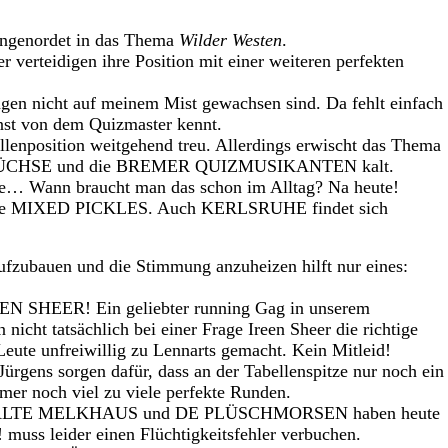
ingenordet in das Thema
Wilder Westen
.
er verteidigen ihre Position mit einer weiteren perfekten
gen nicht auf meinem Mist gewachsen sind. Da fehlt einfach
onst von dem Quizmaster kennt.
llenposition weitgehend treu. Allerdings erwischt das Thema
CHSE und die BREMER QUIZMUSIKANTEN kalt.
ne… Wann braucht man das schon im Alltag? Na heute!
h die MIXED PICKLES. Auch KERLSRUHE findet sich
fzubauen und die Stimmung anzuheizen hilft nur eines:
REEN SHEER! Ein geliebter running Gag in unserem
icht tatsächlich bei einer Frage Ireen Sheer die richtige
Leute unfreiwillig zu Lennarts gemacht. Kein Mitleid!
rgens sorgen dafür, dass an der Tabellenspitze nur noch ein
er noch viel zu viele perfekte Runden.
 ALTE MELKHAUS und DE PLÜSCHMORSEN haben heute
ss leider einen Flüchtigkeitsfehler verbuchen.