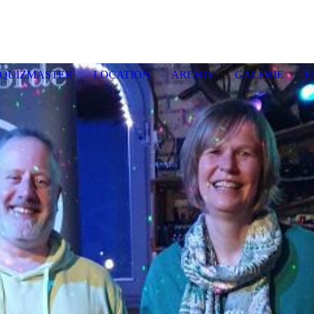
enquiz E
ckernf
QUIZMASTER
LOCATION
ARCHIV
GALERIE
F