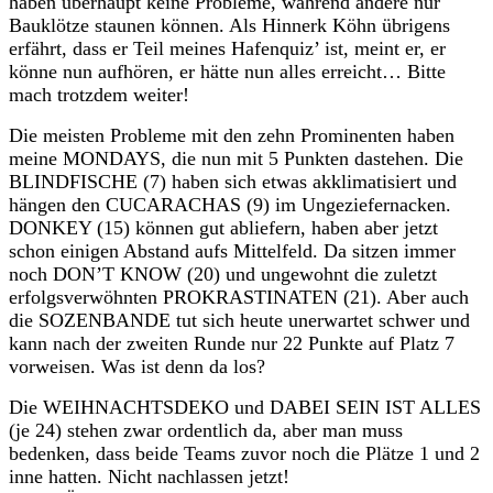
haben überhaupt keine Probleme, während andere nur
Bauklötze staunen können. Als Hinnerk Köhn übrigens
erfährt, dass er Teil meines Hafenquiz’ ist, meint er, er
könne nun aufhören, er hätte nun alles erreicht… Bitte
mach trotzdem weiter!
Die meisten Probleme mit den zehn Prominenten haben
meine MONDAYS, die nun mit 5 Punkten dastehen. Die
BLINDFISCHE (7) haben sich etwas akklimatisiert und
hängen den CUCARACHAS (9) im Ungeziefernacken.
DONKEY (15) können gut abliefern, haben aber jetzt
schon einigen Abstand aufs Mittelfeld. Da sitzen immer
noch DON’T KNOW (20) und ungewohnt die zuletzt
erfolgsverwöhnten PROKRASTINATEN (21). Aber auch
die SOZENBANDE tut sich heute unerwartet schwer und
kann nach der zweiten Runde nur 22 Punkte auf Platz 7
vorweisen. Was ist denn da los?
Die WEIHNACHTSDEKO und DABEI SEIN IST ALLES
(je 24) stehen zwar ordentlich da, aber man muss
bedenken, dass beide Teams zuvor noch die Plätze 1 und 2
inne hatten. Nicht nachlassen jetzt!