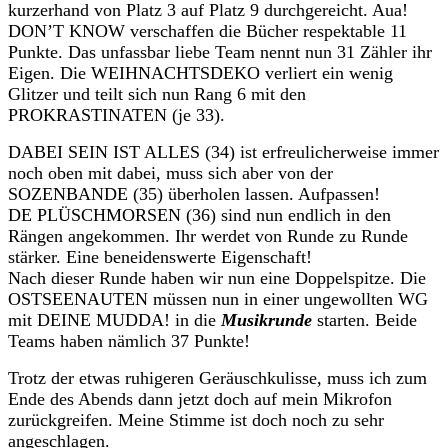
kurzerhand von Platz 3 auf Platz 9 durchgereicht. Aua!
DON’T KNOW verschaffen die Bücher respektable 11
Punkte. Das unfassbar liebe Team nennt nun 31 Zähler ihr
Eigen. Die WEIHNACHTSDEKO verliert ein wenig
Glitzer und teilt sich nun Rang 6 mit den
PROKRASTINATEN (je 33).
DABEI SEIN IST ALLES (34) ist erfreulicherweise immer
noch oben mit dabei, muss sich aber von der
SOZENBANDE (35) überholen lassen. Aufpassen!
DE PLÜSCHMORSEN (36) sind nun endlich in den
Rängen angekommen. Ihr werdet von Runde zu Runde
stärker. Eine beneidenswerte Eigenschaft!
Nach dieser Runde haben wir nun eine Doppelspitze. Die
OSTSEENAUTEN müssen nun in einer ungewollten WG
mit DEINE MUDDA! in die
Musikrunde
starten. Beide
Teams haben nämlich 37 Punkte!
Trotz der etwas ruhigeren Geräuschkulisse, muss ich zum
Ende des Abends dann jetzt doch auf mein Mikrofon
zurückgreifen. Meine Stimme ist doch noch zu sehr
angeschlagen.