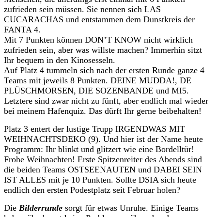
zufrieden sein müssen. Sie nennen sich LAS
CUCARACHAS und entstammen dem Dunstkreis der
FANTA 4.
Mit 7 Punkten können DON’T KNOW nicht wirklich
zufrieden sein, aber was willste machen? Immerhin sitzt
Ihr bequem in den Kinosesseln.
Auf Platz 4 tummeln sich nach der ersten Runde ganze 4
Teams mit jeweils 8 Punkten. DEINE MUDDA!, DE
PLÜSCHMORSEN, DIE SOZENBANDE und MI5.
Letztere sind zwar nicht zu fünft, aber endlich mal wieder
bei meinem Hafenquiz. Das dürft Ihr gerne beibehalten!
Platz 3 entert der lustige Trupp IRGENDWAS MIT
WEIHNACHTSDEKO (9). Und hier ist der Name heute
Programm: Ihr blinkt und glitzert wie eine Bordelltür!
Frohe Weihnachten! Erste Spitzenreiter des Abends sind
die beiden Teams OSTSEENAUTEN und DABEI SEIN
IST ALLES mit je 10 Punkten. Sollte DSIA sich heute
endlich den ersten Podestplatz seit Februar holen?
Die
Bilderrunde
sorgt für etwas Unruhe. Einige Teams