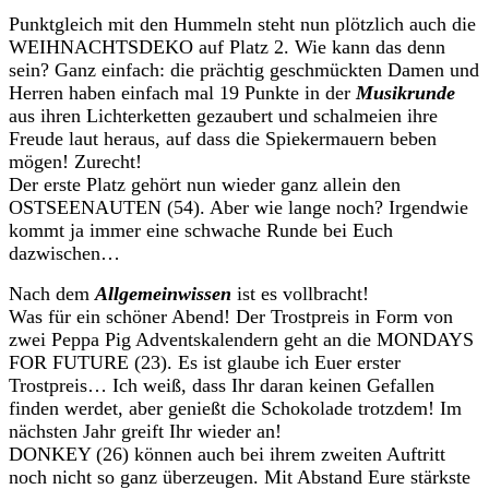
Punktgleich mit den Hummeln steht nun plötzlich auch die
WEIHNACHTSDEKO auf Platz 2. Wie kann das denn
sein? Ganz einfach: die prächtig geschmückten Damen und
Herren haben einfach mal 19 Punkte in der
Musikrunde
aus ihren Lichterketten gezaubert und schalmeien ihre
Freude laut heraus, auf dass die Spiekermauern beben
mögen! Zurecht!
Der erste Platz gehört nun wieder ganz allein den
OSTSEENAUTEN (54). Aber wie lange noch? Irgendwie
kommt ja immer eine schwache Runde bei Euch
dazwischen…
Nach dem
Allgemeinwissen
ist es vollbracht!
Was für ein schöner Abend! Der Trostpreis in Form von
zwei Peppa Pig Adventskalendern geht an die MONDAYS
FOR FUTURE (23). Es ist glaube ich Euer erster
Trostpreis… Ich weiß, dass Ihr daran keinen Gefallen
finden werdet, aber genießt die Schokolade trotzdem! Im
nächsten Jahr greift Ihr wieder an!
DONKEY (26) können auch bei ihrem zweiten Auftritt
noch nicht so ganz überzeugen. Mit Abstand Eure stärkste