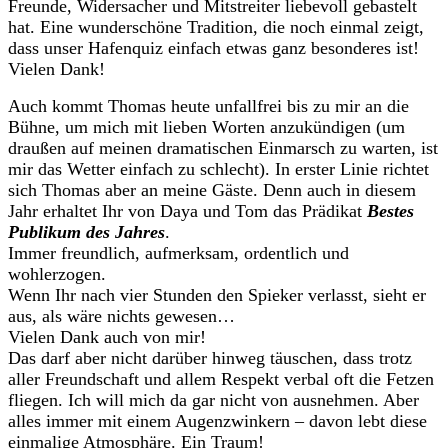
Freunde, Widersacher und Mitstreiter liebevoll gebastelt
hat. Eine wunderschöne Tradition, die noch einmal zeigt,
dass unser Hafenquiz einfach etwas ganz besonderes ist!
Vielen Dank!
Auch kommt Thomas heute unfallfrei bis zu mir an die
Bühne, um mich mit lieben Worten anzukündigen (um
draußen auf meinen dramatischen Einmarsch zu warten, ist
mir das Wetter einfach zu schlecht). In erster Linie richtet
sich Thomas aber an meine Gäste. Denn auch in diesem
Jahr erhaltet Ihr von Daya und Tom das Prädikat
Bestes
Publikum des Jahres
.
Immer freundlich, aufmerksam, ordentlich und
wohlerzogen.
Wenn Ihr nach vier Stunden den Spieker verlasst, sieht er
aus, als wäre nichts gewesen…
Vielen Dank auch von mir!
Das darf aber nicht darüber hinweg täuschen, dass trotz
aller Freundschaft und allem Respekt verbal oft die Fetzen
fliegen. Ich will mich da gar nicht von ausnehmen. Aber
alles immer mit einem Augenzwinkern – davon lebt diese
einmalige Atmosphäre. Ein Traum!