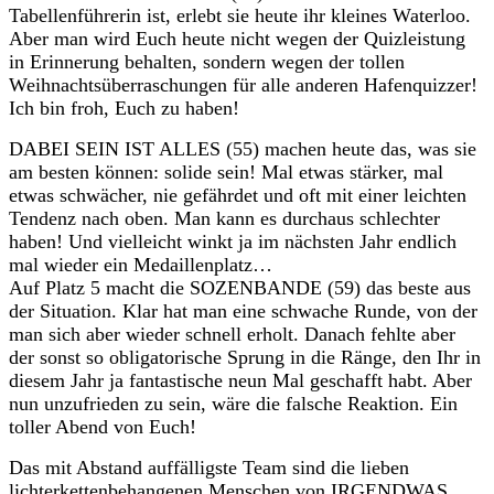
Tabellenführerin ist, erlebt sie heute ihr kleines Waterloo.
Aber man wird Euch heute nicht wegen der Quizleistung
in Erinnerung behalten, sondern wegen der tollen
Weihnachtsüberraschungen für alle anderen Hafenquizzer!
Ich bin froh, Euch zu haben!
DABEI SEIN IST ALLES (55) machen heute das, was sie
am besten können: solide sein! Mal etwas stärker, mal
etwas schwächer, nie gefährdet und oft mit einer leichten
Tendenz nach oben. Man kann es durchaus schlechter
haben! Und vielleicht winkt ja im nächsten Jahr endlich
mal wieder ein Medaillenplatz…
Auf Platz 5 macht die SOZENBANDE (59) das beste aus
der Situation. Klar hat man eine schwache Runde, von der
man sich aber wieder schnell erholt. Danach fehlte aber
der sonst so obligatorische Sprung in die Ränge, den Ihr in
diesem Jahr ja fantastische neun Mal geschafft habt. Aber
nun unzufrieden zu sein, wäre die falsche Reaktion. Ein
toller Abend von Euch!
Das mit Abstand auffälligste Team sind die lieben
lichterkettenbehangenen Menschen von IRGENDWAS