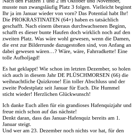
Nach den Plätzen 1 und 2 im Oktober und November,
musste nun zwangsläufig Platz 3 folgen. Vielleicht beginnt
Ihr ja im Januar wieder von vorn? Das Potential habt Ihr!
Die PROKRASTINATEN (64+) haben es tatsächlich
geschafft. Nach einem überaus durchwachsenen Beginn,
schafft es dieser bunte Haufen doch wirklich noch auf den
zweiten Platz. Was wäre wohl gewesen, wenn die Damen,
die erst zur Bilderrunde dazugestoßen sind, von Anfang an
dabei gewesen wären…? Wäre, wäre, Fahrradkette! Eine
tolle Aufholjagd!
Es hat geklappt! Wie schon im letzten Dezember, so holen
sich auch in diesem Jahr DE PLÜSCHMORSEN (66) die
weihnachtliche Quizkrone! Ein toller Abschluss und der
zweite Podestplatz seit Januar für Euch. Die Hummel
sticht wieder! Herzlichen Glückwunsch!
Ich danke Euch allen für ein grandioses Hafenquizjahr und
freue mich schon auf das nächste!
Denkt daran, dass das Januar-Hafenquiz bereits am 1.
Januar steigt.
Und wer am 23. Dezember noch nichts vor hat, für den