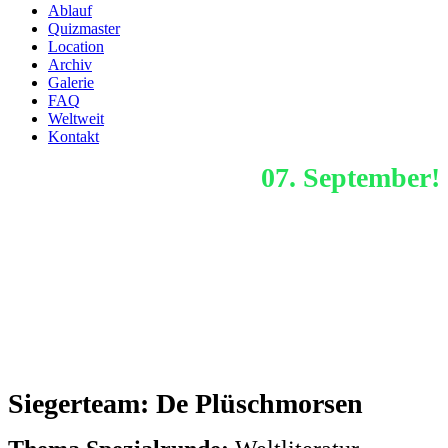
Ablauf
Quizmaster
Location
Archiv
Galerie
FAQ
Weltweit
Kontakt
Nächstes Hafenquiz:
07. September!
Dezember 2024
Siegertea
m
: De Plüschmorsen