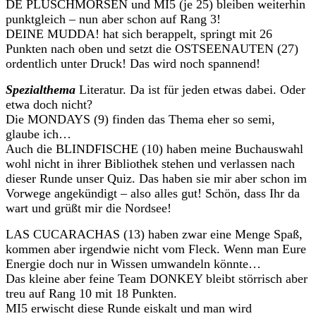
DE PLÜSCHMORSEN und MI5 (je 25) bleiben weiterhin
punktgleich – nun aber schon auf Rang 3!
DEINE MUDDA! hat sich berappelt, springt mit 26
Punkten nach oben und setzt die OSTSEENAUTEN (27)
ordentlich unter Druck! Das wird noch spannend!
Spezialthema
Literatur. Da ist für jeden etwas dabei. Oder
etwa doch nicht?
Die MONDAYS (9) finden das Thema eher so semi,
glaube ich…
Auch die BLINDFISCHE (10) haben meine Buchauswahl
wohl nicht in ihrer Bibliothek stehen und verlassen nach
dieser Runde unser Quiz. Das haben sie mir aber schon im
Vorwege angekündigt – also alles gut! Schön, dass Ihr da
wart und grüßt mir die Nordsee!
LAS CUCARACHAS (13) haben zwar eine Menge Spaß,
kommen aber irgendwie nicht vom Fleck. Wenn man Eure
Energie doch nur in Wissen umwandeln könnte…
Das kleine aber feine Team DONKEY bleibt störrisch aber
treu auf Rang 10 mit 18 Punkten.
MI5 erwischt diese Runde eiskalt und man wird