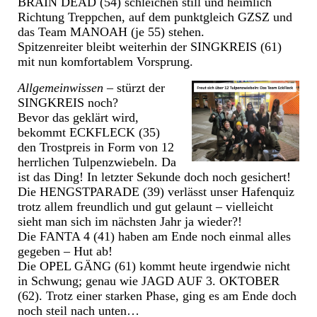
BRAIN DEAD (54) schleichen still und heimlich
Richtung Treppchen, auf dem punktgleich GZSZ und
das Team MANOAH (je 55) stehen.
Spitzenreiter bleibt weiterhin der SINGKREIS (61)
mit nun komfortablem Vorsprung.
Allgemeinwissen
– stürzt der
SINGKREIS noch?
Bevor das geklärt wird,
bekommt ECKFLECK (35)
den Trostpreis in Form von 12
herrlichen Tulpenzwiebeln.
Da
ist das Ding! In letzter Sekunde doch noch gesichert!
Die HENGSTPARADE (39) verlässt unser Hafenquiz
trotz allem freundlich und gut gelaunt – vielleicht
sieht man sich im nächsten Jahr ja wieder?!
Die FANTA 4 (41) haben am Ende noch einmal alles
gegeben – Hut ab!
Die OPEL GÄNG (61) kommt heute irgendwie nicht
in Schwung; genau wie JAGD AUF 3. OKTOBER
(62). Trotz einer starken Phase, ging es am Ende doch
noch steil nach unten…