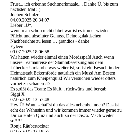
Frust... ich erkenne Suchtmerkmaale.... Danke Ü, bis zum
nächsten Mal :-)
Jochen Schulze
04.09.2025
20:34:07
Lieber „Ü“,
wenn man schon nicht dabei war ist es immer wieder
Pflicht und absoluter Genuss, Deine galaktischen
Nachberichte zu lesen … grandios - danke
Eyleen
09.07.2025
18:06:58
Wir hatten wieder einmal einen Mordsspaß! Auch wenn
unsere Teamanreise der Stammbesetzung aus dem
Lübecker Umland etwas weiter ist, so ist ein Besuch in der
Heimatstadt Eckernförde natürlich ein Muss! Am Besten
natürlich zum Kneipenquiz! Wir versuchen wieder öfters
vorbei zu schauen :D
Es grüßt das Team: Es läuft... rückwärts und bergab
Siggi X
07.05.2025
13:57:48
Hey Ü! Wann schaffst du das alles nebenbei noch? Das ist
echt der Wahnsinn und wir kommen immer wieder gerne zu
Dir zu Hafen Quiz und auch zu der Disco. Mach weiter
so!!!!!
Ronja Räubertochter
07.05.2025
07:18:55