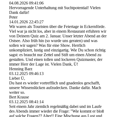
04.08.2026
09:41:06
Hervorragende Unterhaltung mit Suchtpotential! Vielen
Dank dafür!
Peter
14.01.2026
22:45:27
Wir waren als Touristen über die Feiertage in Eckernförde.
Viel war ja nicht los, aber in einem Restaurant erfuhren wir
von Deinem Quiz am 2. Januar. Unser letzter Abend an der
Ostsee. Also früh hin (so wurde uns geraten) und was
sollen wir sagen? Was für eine Show. Herrlich
unkompliziert, lustig und einzigartig. Wie Du schon richtig
sagst: es braucht nur Zettel und Stift um einen Abend zu
gestalten. Und einen tollen und lockeren Quizmaster, der
immer Herr der Lage ist. Vielen Dank, Ü!
Henning Barz
03.12.2025
09:46:13
Lieber Ü,
Du hast es wieder vortrefflich und gnadenlos geschafft,
unsere Wissenslücken aufzudecken. Danke dafür. Mach
weiter so.
Bert Krause
03.12.2025
08:41:14
Seit einem Jahr ziemlich regelmäßig dabei und im Laufe
des Abends immer wieder die Frage: "Wie kommt er bloß
auf solche Fragen?? Alter!! Eine Mischung aus Lust und