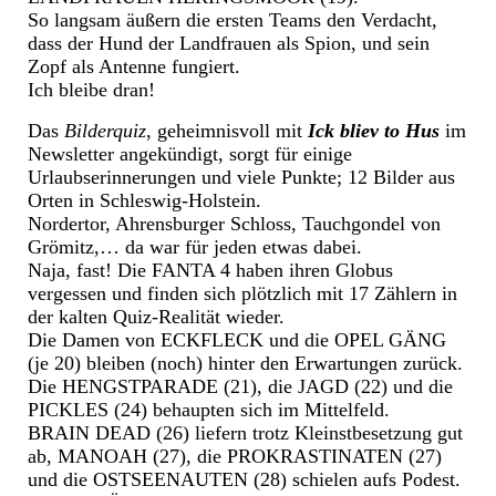
So langsam äußern die ersten Teams den Verdacht,
dass der Hund der Landfrauen als Spion, und sein
Zopf als Antenne fungiert.
Ich bleibe dran!
Das
Bilderquiz
, geheimnisvoll mit
Ick bliev to Hus
im
Newsletter angekündigt, sorgt für einige
Urlaubserinnerungen und viele Punkte; 12 Bilder aus
Orten in Schleswig-Holstein.
Nordertor, Ahrensburger Schloss, Tauchgondel von
Grömitz,… da war für jeden etwas dabei.
Naja, fast! Die FANTA 4 haben ihren Globus
vergessen und finden sich plötzlich mit 17 Zählern in
der kalten Quiz-Realität wieder.
Die Damen von ECKFLECK und die OPEL GÄNG
(je 20) bleiben (noch) hinter den Erwartungen zurück.
Die HENGSTPARADE (21), die JAGD (22) und die
PICKLES (24) behaupten sich im Mittelfeld.
BRAIN DEAD (26) liefern trotz Kleinstbesetzung gut
ab, MANOAH (27), die PROKRASTINATEN (27)
und die OSTSEENAUTEN (28) schielen aufs Podest.