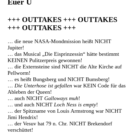
Euer Ü
+++ OUTTAKES +++ OUTTAKES
+++ OUTTAKES +++
… die neue NASA-Mondmission heißt NICHT
Jupiter!
… das Musical „Die Eisprinzessin“ hätte bestimmt
KEINEN Pulitzerpreis gewonnen!
… die Externsteine sind NICHT die Alte Kirche auf
Pellworm!
… es heißt Bungsberg und NICHT Bumsberg!
…
Die Unterhose ist gefallen
war KEIN Code für das
Ableben der Queen!
… auch NICHT
Galloways muh
!
… und auch NICHT
Loch Ness is empty
!
… der Spitzname von Louis Armstrong war NICHT
Jimi Hendrix!
… der Vesuv hat 79 n. Chr. NICHT Brekendorf
verschüttet!