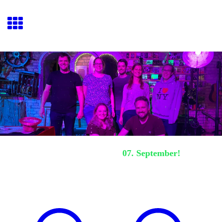
Hafenquiz E
ckernförde
Nächstes Hafenquiz:
07. September!
Oktober 2022