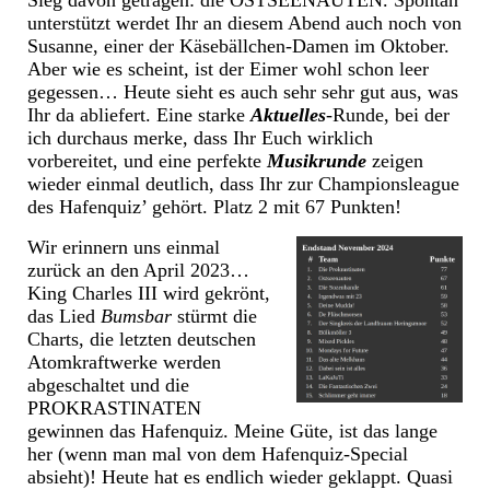
Sieg davon getragen: die OSTSEENAUTEN. Spontan
unterstützt werdet Ihr an diesem Abend auch noch von
Susanne, einer der Käsebällchen-Damen im Oktober.
Aber wie es scheint, ist der Eimer wohl schon leer
gegessen… Heute sieht es auch sehr sehr gut aus, was
Ihr da abliefert. Eine starke
Aktuelles
-Runde, bei der
ich durchaus merke, dass Ihr Euch wirklich
vorbereitet, und eine perfekte
Musikrunde
zeigen
wieder einmal deutlich, dass Ihr zur Championsleague
des Hafenquiz’ gehört. Platz 2 mit 67 Punkten!
Wir erinnern uns einmal
zurück an den April 2023…
King Charles III wird gekrönt,
das Lied
Bumsbar
stürmt die
Charts, die letzten deutschen
Atomkraftwerke werden
abgeschaltet und die
PROKRASTINATEN
gewinnen das Hafenquiz. Meine Güte, ist das lange
her (wenn man mal von dem Hafenquiz-Special
absieht)! Heute hat es endlich wieder geklappt. Quasi