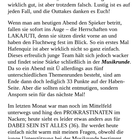
wirklich gut, ist aber trotzdem falsch. Lustig ist es auf
jeden Fall, und die Outtakes danken es Euch!
Wenn man am heutigen Abend den Spieker betritt,
fallen sie sofort ins Auge – die Herrschaften von
LAKAJUTI, denn sie sitzen direkt vorne an und
haben den Fluchtweg fest im Blick. So ein erstes Mal
Hafenquiz ist aber wirklich nicht so ganz einfach.
Dieses erfreulich junge Team hält sich jedoch wacker
und findet seine Stärke schließlich in der
Musikrunde
.
Da so ein Abend mit Ü allerdings aus fünf
unterschiedlichen Themenrunden besteht, sind am
Ende dann doch lediglich 33 Punkte auf der Haben-
Seite. Aber die sollten nicht entmutigen, sondern
Ansporn sein für das nächste Mal!
Im letzten Monat war man noch im Mittelfeld
unterwegs und hing den PROKRASTINATEN im
Nacken; heute sieht es leider etwas anders aus für
DABEI SEIN IST ALLES (36). Ihr werdet heute
einfach nicht warm mit meinen Fragen, obwohl die
junge Unterstützung bei der Musikrunde bestimmt