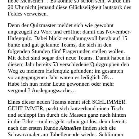
liebe Menschen… Es könnte so schön sein, würde um
20 Uhr nicht jemand diese Glückseligkeit lautstark des
Feldes verweisen.
Denn der Quizmaster meldet sich wie gewohnt
ungezügelt zu Wort und eröffnet damit das November-
Hafenquiz. Dabei blickt er salbungsvoll herab auf 15
bunte und gut gelaunte Teams, die sich in den
folgenden Stunden fünf Fragerunden stellen wollen.
Mit dabei sind sogar drei neue Teams. Damit haben in
diesem Jahr bereits 53 verschiedene Quizgruppen den
Weg zu meinem Hafenquiz gefunden; im gesamten
vorangegangenen Jahr waren es lediglich 39…
Habe ich nun mehr Leute gewonnen oder mehr
vergrault? Auslegungssache…
Eines dieser neuen Teams nennt sich SCHLIMMER
GEHT IMMER, packt sich kurzerhand einen Tisch
und schleppt ihn durch die Massen ganz nach hinten
in die Ecke – und es geht schon gut los, denn bereits
nach der ersten Runde
Aktuelles
finden sich die
Schwarzmaler am Tabellenende wieder. Schlimmer