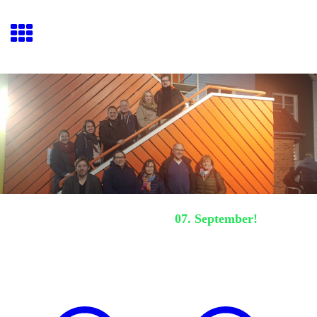
Hafenquiz E
ckernförde
Nächstes Hafenquiz:
07. September!
November 2024