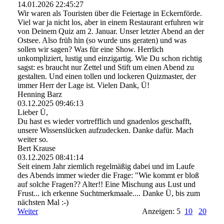
14.01.2026
22:45:27
Wir waren als Touristen über die Feiertage in Eckernförde.
Viel war ja nicht los, aber in einem Restaurant erfuhren wir
von Deinem Quiz am 2. Januar. Unser letzter Abend an der
Ostsee. Also früh hin (so wurde uns geraten) und was
sollen wir sagen? Was für eine Show. Herrlich
unkompliziert, lustig und einzigartig. Wie Du schon richtig
sagst: es braucht nur Zettel und Stift um einen Abend zu
gestalten. Und einen tollen und lockeren Quizmaster, der
immer Herr der Lage ist. Vielen Dank, Ü!
Henning Barz
03.12.2025
09:46:13
Lieber Ü,
Du hast es wieder vortrefflich und gnadenlos geschafft,
unsere Wissenslücken aufzudecken. Danke dafür. Mach
weiter so.
Bert Krause
03.12.2025
08:41:14
Seit einem Jahr ziemlich regelmäßig dabei und im Laufe
des Abends immer wieder die Frage: "Wie kommt er bloß
auf solche Fragen?? Alter!! Eine Mischung aus Lust und
Frust... ich erkenne Suchtmerkmaale.... Danke Ü, bis zum
nächsten Mal :-)
Weiter
Anzeigen: 5
10
20