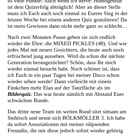
so viele Punkte! Auch wenn ich nerve: Homogenität
ist dem Quizerfolg abträglich! Aber an dieser Stelle
muss ich Euch auch noch einmal zu Eurem Sieg in der
letzten Woche bei einem anderen Quiz gratulieren! Da
ist mein Gewissen dann nicht mehr ganz so schlecht…
Nach zwei Monaten Pause geben sie sich endlich
wieder die Ehre: die MIXED PICKLES (48). Und wie
jedes Mal mit neuen Gesichtern, die heute auch noch
erfrischend jung aussehen. Wird da schon die nächste
Generation herangezüchtet? Schön, dass Ihr mich
wieder einmal besucht habt. Noch schöner ist, dass
ich Euch in ein paar Tagen bei meiner Disco schon
wieder sehen werde! Dann vielleicht mit einem
Fünkchen mehr Elan auf der Tanzfläche als im
Bilderquiz
. Das war heute nämlich mit Abstand Eure
schwächste Runde.
Das dritte neue Team im weiten Rund sitzt sittsam am
Stehtisch und nennt sich BÖLKMÖLLER 3. Ich habe
da sofort Assoziationen mit meiner rülpsenden
Freundin, die mir diese jedoch sofort wieder gehörig