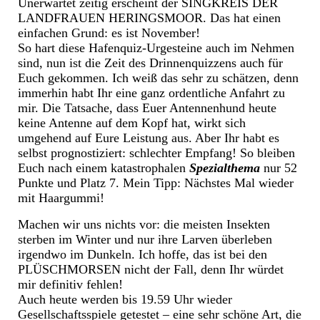
Unerwartet zeitig erscheint der SINGKREIS DER
LANDFRAUEN HERINGSMOOR. Das hat einen
einfachen Grund: es ist November!
So hart diese Hafenquiz-Urgesteine auch im Nehmen
sind, nun ist die Zeit des Drinnenquizzens auch für
Euch gekommen. Ich weiß das sehr zu schätzen, denn
immerhin habt Ihr eine ganz ordentliche Anfahrt zu
mir. Die Tatsache, dass Euer Antennenhund heute
keine Antenne auf dem Kopf hat, wirkt sich
umgehend auf Eure Leistung aus. Aber Ihr habt es
selbst prognostiziert: schlechter Empfang! So bleiben
Euch nach einem katastrophalen
Spezialthema
nur 52
Punkte und Platz 7. Mein Tipp: Nächstes Mal wieder
mit Haargummi!
Machen wir uns nichts vor: die meisten Insekten
sterben im Winter und nur ihre Larven überleben
irgendwo im Dunkeln. Ich hoffe, das ist bei den
PLÜSCHMORSEN nicht der Fall, denn Ihr würdet
mir definitiv fehlen!
Auch heute werden bis 19.59 Uhr wieder
Gesellschaftsspiele getestet – eine sehr schöne Art, die