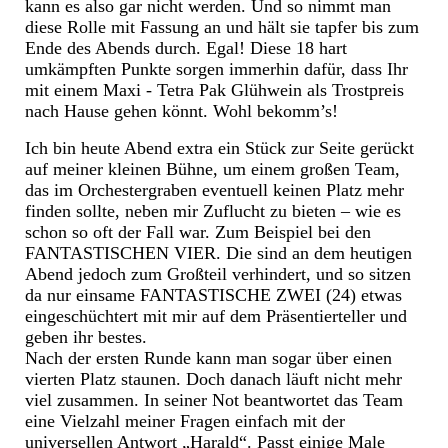
kann es also gar nicht werden. Und so nimmt man
diese Rolle mit Fassung an und hält sie tapfer bis zum
Ende des Abends durch. Egal! Diese 18 hart
umkämpften Punkte sorgen immerhin dafür, dass Ihr
mit einem Maxi - Tetra Pak Glühwein als Trostpreis
nach Hause gehen könnt. Wohl bekomm’s!
Ich bin heute Abend extra ein Stück zur Seite gerückt
auf meiner kleinen Bühne, um einem großen Team,
das im Orchestergraben eventuell keinen Platz mehr
finden sollte, neben mir Zuflucht zu bieten – wie es
schon so oft der Fall war. Zum Beispiel bei den
FANTASTISCHEN VIER. Die sind an dem heutigen
Abend jedoch zum Großteil verhindert, und so sitzen
da nur einsame FANTASTISCHE ZWEI (24) etwas
eingeschüchtert mit mir auf dem Präsentierteller und
geben ihr bestes.
Nach der ersten Runde kann man sogar über einen
vierten Platz staunen. Doch danach läuft nicht mehr
viel zusammen. In seiner Not beantwortet das Team
eine Vielzahl meiner Fragen einfach mit der
universellen Antwort „Harald“. Passt einige Male