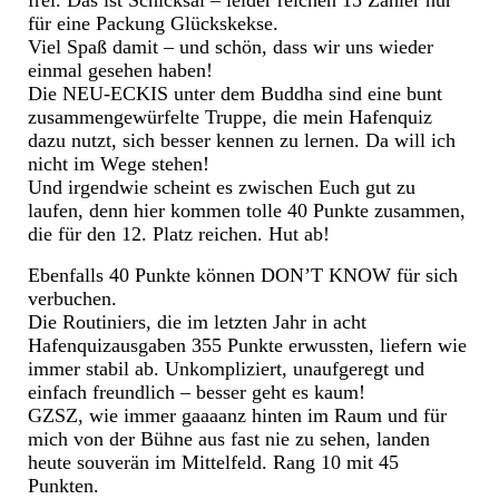
frei. Das ist Schicksal – leider reichen 15 Zähler nur
für eine Packung Glückskekse.
Viel Spaß damit – und schön, dass wir uns wieder
einmal gesehen haben!
Die NEU-ECKIS unter dem Buddha sind eine bunt
zusammengewürfelte Truppe, die mein Hafenquiz
dazu nutzt, sich besser kennen zu lernen. Da will ich
nicht im Wege stehen!
Und irgendwie scheint es zwischen Euch gut zu
laufen, denn hier kommen tolle 40 Punkte zusammen,
die für den 12. Platz reichen. Hut ab!
Ebenfalls 40 Punkte können DON’T KNOW für sich
verbuchen.
Die Routiniers, die im letzten Jahr in acht
Hafenquizausgaben 355 Punkte erwussten, liefern wie
immer stabil ab. Unkompliziert, unaufgeregt und
einfach freundlich – besser geht es kaum!
GZSZ, wie immer gaaaanz hinten im Raum und für
mich von der Bühne aus fast nie zu sehen, landen
heute souverän im Mittelfeld. Rang 10 mit 45
Punkten.