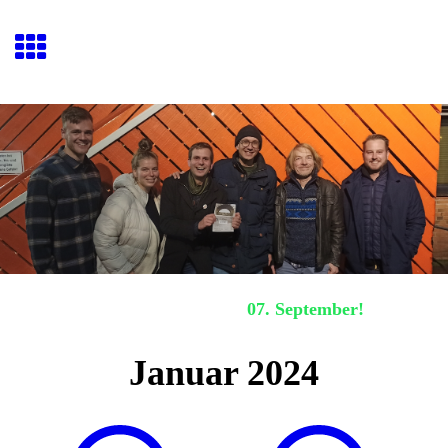
Hafenquiz E
ckernförde
Nächstes Hafenquiz:
07. September!
Januar 2024